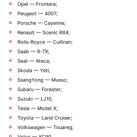
Opel — Frontera;
Peugeot — 4007;
Porsche — Cayenne;
Renault — Scenic RX4;
Rolls-Royce — Cullinan;
Saab — 9-7X;
Seat — Ateca;
Skoda — Yeti;
SsangYong — Musso;
Subaru — Forester;
Suzuki — LJ10;
Tesla — Model X;
Toyota — Land Cruiser;
Volkswagen — Touareg;
Volvo — XC90.