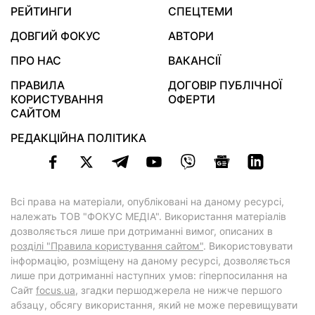
РЕЙТИНГИ
СПЕЦТЕМИ
ДОВГИЙ ФОКУС
АВТОРИ
ПРО НАС
ВАКАНСІЇ
ПРАВИЛА
ДОГОВІР ПУБЛІЧНОЇ
КОРИСТУВАННЯ
ОФЕРТИ
САЙТОМ
РЕДАКЦІЙНА ПОЛІТИКА
Всі права на матеріали, опубліковані на даному ресурсі,
належать ТОВ "ФОКУС МЕДІА". Використання матеріалів
дозволяється лише при дотриманні вимог, описаних в
розділі "Правила користування сайтом"
. Використовувати
інформацію, розміщену на даному ресурсі, дозволяється
лише при дотриманні наступних умов: гіперпосилання на
Cайт
focus.ua
, згадки першоджерела не нижче першого
абзацу, обсягу використання, який не може перевищувати