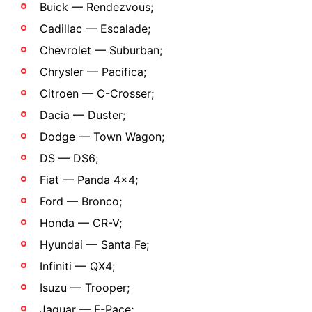
Buick — Rendezvous;
Cadillac — Escalade;
Chevrolet — Suburban;
Chrysler — Pacifica;
Citroen — C-Crosser;
Dacia — Duster;
Dodge — Town Wagon;
DS — DS6;
Fiat — Panda 4x4;
Ford — Bronco;
Honda — CR-V;
Hyundai — Santa Fe;
Infiniti — QX4;
Isuzu — Trooper;
Jaguar — F-Pace;