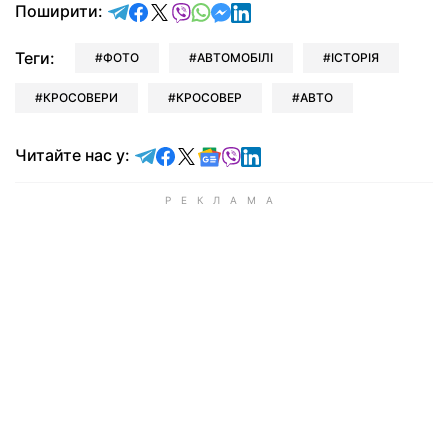
відправити у Telegram
поділитись у Facebook
поділитись у X
відправити у Viber
відправити у Whatsapp
відправити у Messenger
відправити у LinkedIn
Поширити:
Теги:
ФОТО
АВТОМОБІЛІ
ІСТОРІЯ
КРОСОВЕРИ
КРОСОВЕР
АВТО
Читайте у Telegram
Читайте у Facebook
Читайте у X
Читайте у Google news
Читайте у Viber
Читайте у LinkedIn
Читайте нас у: