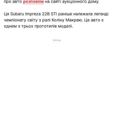
про авто
розповіли
на сайті аукціонного дому.
Ця Subaru Impreza 22B STi раніше належала легенді
чемпіонату світу з ралі Коліну Макрею. Це авто є
одним з трьох прототипів моделі.
РЕКЛАМА