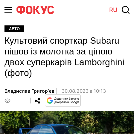
RU
АВТО
Культовий спорткар Subaru
пішов із молотка за ціною
двох суперкарів Lamborghini
(фото)
Владислав Григорʼєв
30.08.2023 в 10:13
0