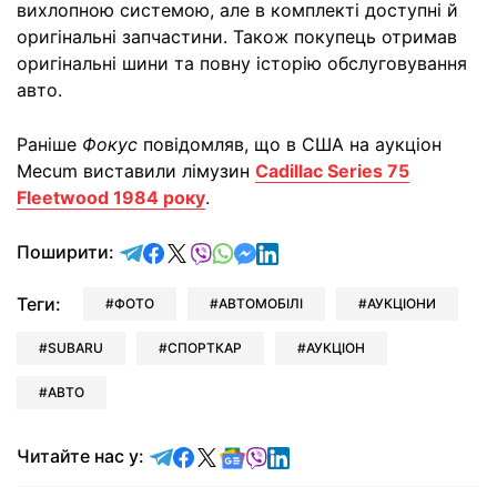
вихлопною системою, але в комплекті доступні й
оригінальні запчастини. Також покупець отримав
оригінальні шини та повну історію обслуговування
авто.
Раніше
Фокус
повідомляв, що в США на аукціон
Mecum виставили лімузин
Cadillac Series 75
Fleetwood 1984 року
.
відправити у Telegram
поділитись у Facebook
поділитись у X
відправити у Viber
відправити у Whatsapp
відправити у Messenger
відправити у LinkedIn
Поширити:
Теги:
ФОТО
АВТОМОБІЛІ
АУКЦІОНИ
SUBARU
СПОРТКАР
АУКЦІОН
АВТО
Читайте у Telegram
Читайте у Facebook
Читайте у X
Читайте у Google news
Читайте у Viber
Читайте у LinkedIn
Читайте нас у: