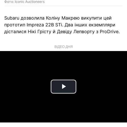
Фото: Iconic Auctioneers
Subaru дозволила Коліну Макрею викупити цей
прототип Impreza 22B STi. Два інших екземпляри
дісталися Нікі Грісту й Девіду Лепворту з ProDrive.
ВІДЕО ДНЯ
Play
Video