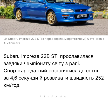
Ця Subaru Impreza 22B STi є передсерійним прототипом | Фото: Iconic
Auctioneers
Subaru Impreza 22B STi прославилася
завдяки чемпіонату світу з ралі.
Спорткар здатний розганятися до сотні
за 4,6 секунди й розвивати швидкість 252
км/год.