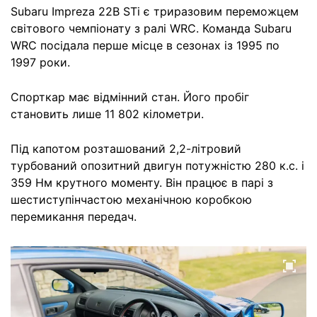
Subaru Impreza 22B STi є триразовим переможцем
світового чемпіонату з ралі WRC. Команда Subaru
WRC посідала перше місце в сезонах із 1995 по
1997 роки.
Спорткар має відмінний стан. Його пробіг
становить лише 11 802 кілометри.
Під капотом розташований 2,2-літровий
турбований опозитний двигун потужністю 280 к.с. і
359 Нм крутного моменту. Він працює в парі з
шестиступінчастою механічною коробкою
перемикання передач.