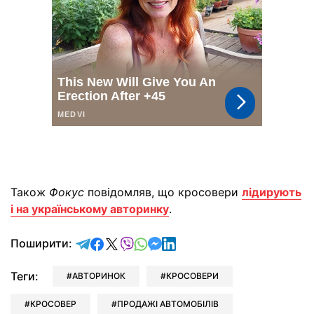
Також
Фокус
повідомляв, що кросовери
лідирують
і на українському авторинку
.
відправити у Telegram
поділитись у Facebook
поділитись у X
відправити у Viber
відправити у Whatsapp
відправити у Messenger
відправити у LinkedIn
Поширити:
Теги:
АВТОРИНОК
КРОСОВЕРИ
КРОСОВЕР
ПРОДАЖІ АВТОМОБІЛІВ