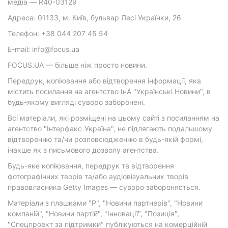
медіа — R40-03129
Адреса: 01133, м. Київ, бульвар Лесі Українки, 26
Телефон: +38 044 207 45 54
E-mail: info@focus.ua
FOCUS.UA — більше ніж просто новини.
Передрук, копіювання або відтворення інформації, яка
містить посилання на агентство ІнА "Українські Новини", в
будь-якому вигляді суворо заборонені.
Всі матеріали, які розміщені на цьому сайті з посиланням на
агентство "Інтерфакс-Україна", не підлягають подальшому
відтворенню та/чи розповсюдженню в будь-якій формі,
інакше як з письмового дозволу агентства.
Будь-яке копіювання, передрук та відтворення
фотографічних творів та/або аудіовізуальних творів
правовласника Getty Images — суворо забороняється.
Матеріали з плашками "Р", "Новини партнерів", "Новини
компаній", "Новини партій", "Інновації", "Позиція",
"Спецпроект за підтримки" публікуються на комерційній