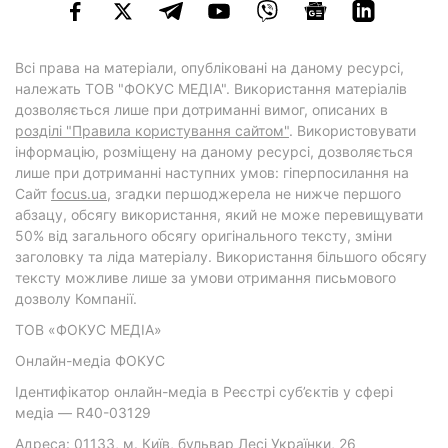
Всі права на матеріали, опубліковані на даному ресурсі,
належать ТОВ "ФОКУС МЕДІА". Використання матеріалів
дозволяється лише при дотриманні вимог, описаних в
розділі "Правила користування сайтом"
. Використовувати
інформацію, розміщену на даному ресурсі, дозволяється
лише при дотриманні наступних умов: гіперпосилання на
Cайт
focus.ua
, згадки першоджерела не нижче першого
абзацу, обсягу використання, який не може перевищувати
50% від загального обсягу оригінального тексту, зміни
заголовку та ліда матеріалу. Використання більшого обсягу
тексту можливе лише за умови отримання письмового
дозволу Компанії.
ТОВ «ФОКУС МЕДІА»
Онлайн-медіа ФОКУС
Ідентифікатор онлайн-медіа в Реєстрі суб’єктів у сфері
медіа — R40-03129
Адреса: 01133, м. Київ, бульвар Лесі Українки, 26