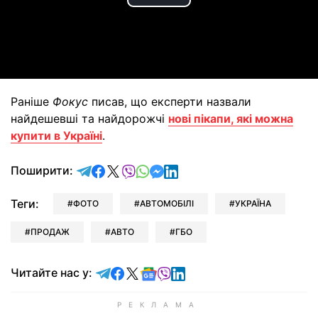
Play
Video
Раніше
Фокус
писав, що експерти назвали
найдешевші та найдорожчі
нові пікапи, які можна
купити в Україні
.
відправити у Telegram
поділитись у Facebook
поділитись у X
відправити у Viber
відправити у Whatsapp
відправити у Messenger
відправити у LinkedIn
Поширити:
Теги:
ФОТО
АВТОМОБІЛІ
УКРАЇНА
ПРОДАЖ
АВТО
ГБО
Читайте у Telegram
Читайте у Facebook
Читайте у X
Читайте у Google news
Читайте у Viber
Читайте у LinkedIn
Читайте нас у: