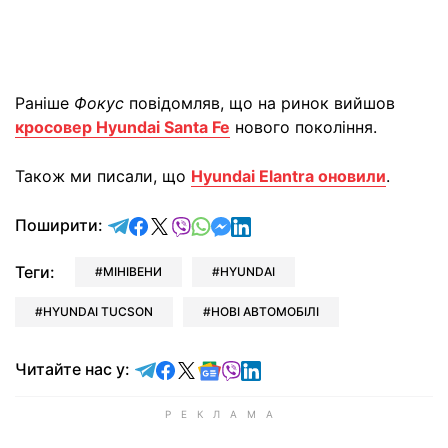
Раніше
Фокус
повідомляв, що на ринок вийшов
кросовер Hyundai Santa Fe
нового покоління.
Також ми писали, що
Hyundai Elantra оновили
.
відправити у Telegram
поділитись у Facebook
поділитись у X
відправити у Viber
відправити у Whatsapp
відправити у Messenger
відправити у LinkedIn
Поширити:
Теги:
МІНІВЕНИ
HYUNDAI
HYUNDAI TUCSON
НОВІ АВТОМОБІЛІ
Читайте у Telegram
Читайте у Facebook
Читайте у X
Читайте у Google news
Читайте у Viber
Читайте у LinkedIn
Читайте нас у: