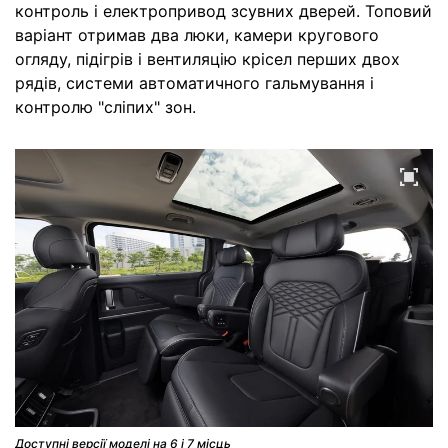
контроль і електропривод зсувних дверей. Топовий
варіант отримав два люки, камери кругового
огляду, підігрів і вентиляцію крісел перших двох
рядів, системи автоматичного гальмування і
контролю "сліпих" зон.
Доступні версії моделі на 6 і 7 місць