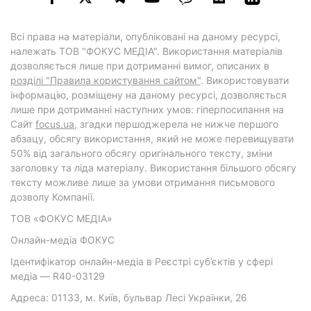
Всі права на матеріали, опубліковані на даному ресурсі,
належать ТОВ "ФОКУС МЕДІА". Використання матеріалів
дозволяється лише при дотриманні вимог, описаних в
розділі "Правила користування сайтом"
. Використовувати
інформацію, розміщену на даному ресурсі, дозволяється
лише при дотриманні наступних умов: гіперпосилання на
Cайт
focus.ua
, згадки першоджерела не нижче першого
абзацу, обсягу використання, який не може перевищувати
50% від загального обсягу оригінального тексту, зміни
заголовку та ліда матеріалу. Використання більшого обсягу
тексту можливе лише за умови отримання письмового
дозволу Компанії.
ТОВ «ФОКУС МЕДІА»
Онлайн-медіа ФОКУС
Ідентифікатор онлайн-медіа в Реєстрі суб’єктів у сфері
медіа — R40-03129
Адреса: 01133, м. Київ, бульвар Лесі Українки, 26