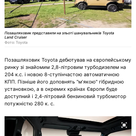
Позашляховик представили на зльоті шанувальників Toyota
Land Cruiser
Фото: Toyota
Позашляховик Toyota дебютував на європейському
ринку зі знайомим 2,8-літровим турбодизелем на
204 к.с. і новою 8-ступінчастою автоматичною
КПП. Пізніше його доповнять "м'якою" гібридною
установкою, а в окремих країнах Європи буде
доступний і 2,4-літровий бензиновий турбомотор
потужністю 280 к. с.