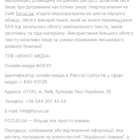
інформацію, розміщену на даному ресурсі, дозволяється
лише при дотриманні наступних умов: гіперпосилання на
Cайт
focus.ua
, згадки першоджерела не нижче першого
абзацу, обсягу використання, який не може перевищувати
50% від загального обсягу оригінального тексту, зміни
заголовку та ліда матеріалу. Використання більшого обсягу
тексту можливе лише за умови отримання письмового
дозволу Компанії.
ТОВ «ФОКУС МЕДІА»
Онлайн-медіа ФОКУС
Ідентифікатор онлайн-медіа в Реєстрі суб’єктів у сфері
медіа — R40-03129
Адреса: 01133, м. Київ, бульвар Лесі Українки, 26
Телефон: +38 044 207 45 54
E-mail: info@focus.ua
FOCUS.UA — більше ніж просто новини.
Передрук, копіювання або відтворення інформації, яка
містить посилання на агентство ІнА "Українські Новини", в