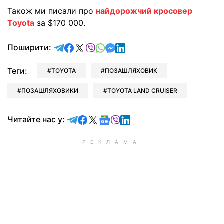
Також ми писали про
найдорожчий кросовер
Toyota
за $170 000.
відправити у Telegram
поділитись у Facebook
поділитись у X
відправити у Viber
відправити у Whatsapp
відправити у Messenger
відправити у LinkedIn
Поширити:
Теги:
TOYOTA
ПОЗАШЛЯХОВИК
ПОЗАШЛЯХОВИКИ
TOYOTA LAND CRUISER
Читайте у Telegram
Читайте у Facebook
Читайте у X
Читайте у Google news
Читайте у Viber
Читайте у LinkedIn
Читайте нас у: