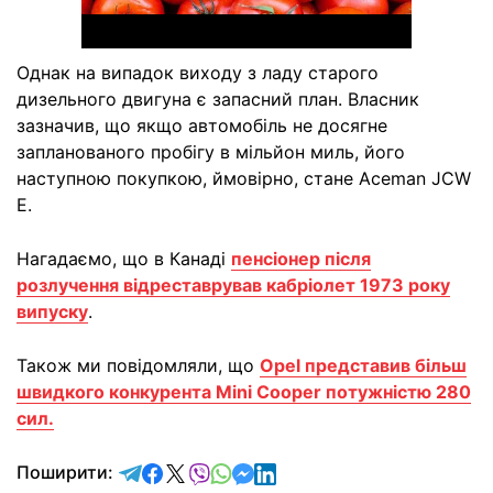
Однак на випадок виходу з ладу старого
дизельного двигуна є запасний план. Власник
зазначив, що якщо автомобіль не досягне
запланованого пробігу в мільйон миль, його
наступною покупкою, ймовірно, стане Aceman JCW
E.
Нагадаємо, що в Канаді
пенсіонер після
розлучення відреставрував кабріолет 1973 року
випуску
.
Також ми повідомляли, що
Opel представив більш
швидкого конкурента Mini Cooper потужністю 280
сил.
відправити у Telegram
поділитись у Facebook
поділитись у X
відправити у Viber
відправити у Whatsapp
відправити у Messenger
відправити у LinkedIn
Поширити: