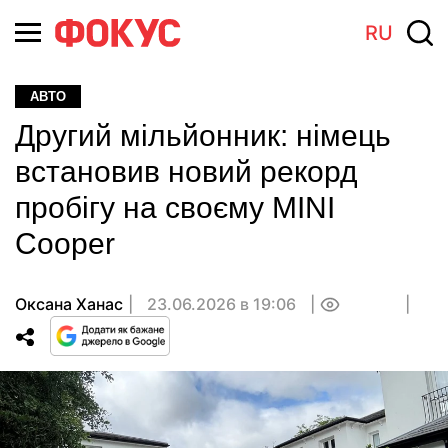
RU
АВТО
Другий мільйонник: німець
встановив новий рекорд
пробігу на своєму MINI
Cooper
Оксана Ханас
23.06.2026 в 19:06
0