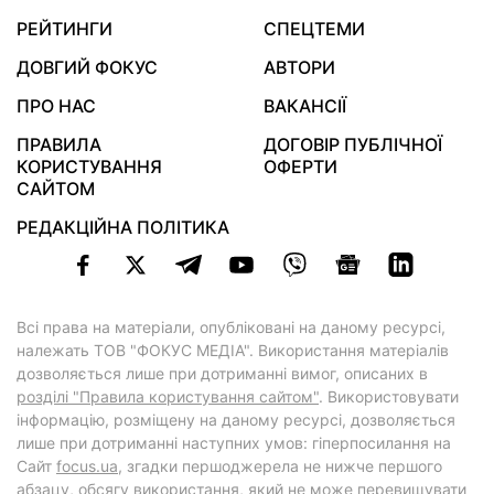
РЕЙТИНГИ
СПЕЦТЕМИ
ДОВГИЙ ФОКУС
АВТОРИ
ПРО НАС
ВАКАНСІЇ
ПРАВИЛА
ДОГОВІР ПУБЛІЧНОЇ
КОРИСТУВАННЯ
ОФЕРТИ
САЙТОМ
РЕДАКЦІЙНА ПОЛІТИКА
Всі права на матеріали, опубліковані на даному ресурсі,
належать ТОВ "ФОКУС МЕДІА". Використання матеріалів
дозволяється лише при дотриманні вимог, описаних в
розділі "Правила користування сайтом"
. Використовувати
інформацію, розміщену на даному ресурсі, дозволяється
лише при дотриманні наступних умов: гіперпосилання на
Cайт
focus.ua
, згадки першоджерела не нижче першого
абзацу, обсягу використання, який не може перевищувати