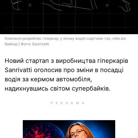
Компанія розробляє гіперкар, у якому водій сидітиме так, ніби він
байкер | Фото: Sanrivatti
Новий стартап з виробництва гіперкарів
Sanrivatti оголосив про зміни в посадці
водія за кермом автомобіля,
надихнувшись світом супербайків.