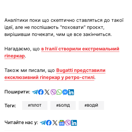
Аналітики поки що скептично ставляться до такої
ідеї, але не поспішають "поховати" проєкт,
вирішивши почекати, чим це все закінчиться.
Нагадаємо, що
в Італії створили екстремальний
гіперкар
.
Також ми писали, що
Bugatti представили
ексклюзивний гіперкар у ретро-стилі
.
відправити у Telegram
поділитись у Facebook
поділитись у X
відправити у Viber
відправити у Whatsapp
відправити у Messenger
відправити у LinkedIn
Поширити:
Теги:
ПІЛОТ
БОЛІД
ВОДІЙ
Читайте у Telegram
Читайте у Facebook
Читайте у X
Читайте у Google news
Читайте у Viber
Читайте у LinkedIn
Читайте нас у: