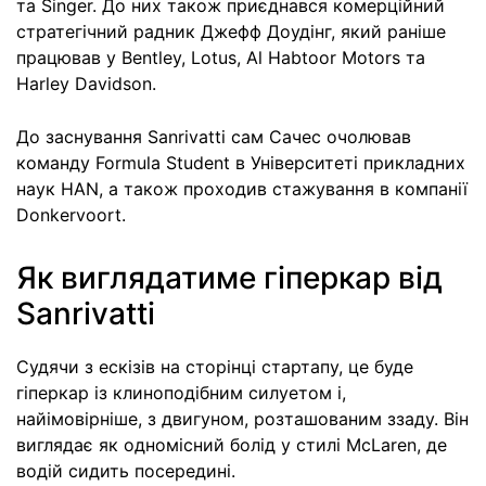
та Singer. До них також приєднався комерційний
стратегічний радник Джефф Доудінг, який раніше
працював у Bentley, Lotus, Al Habtoor Motors та
Harley Davidson.
До заснування Sanrivatti сам Сачес очолював
команду Formula Student в Університеті прикладних
наук HAN, а також проходив стажування в компанії
Donkervoort.
Як виглядатиме гіперкар від
Sanrivatti
Судячи з ескізів на сторінці стартапу, це буде
гіперкар із клиноподібним силуетом і,
найімовірніше, з двигуном, розташованим ззаду. Він
виглядає як одномісний болід у стилі McLaren, де
водій сидить посередині.