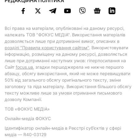
РЕДАКЦІЙНА ПОЛІТИКА
Всі права на матеріали, опубліковані на даному ресурсі,
належать ТОВ "ФОКУС МЕДІА". Використання матеріалів
дозволяється лише при дотриманні вимог, описаних в
розділі "Правила користування сайтом"
. Використовувати
інформацію, розміщену на даному ресурсі, дозволяється
лише при дотриманні наступних умов: гіперпосилання на
Cайт
focus.ua
, згадки першоджерела не нижче першого
абзацу, обсягу використання, який не може перевищувати
50% від загального обсягу оригінального тексту, зміни
заголовку та ліда матеріалу. Використання більшого обсягу
тексту можливе лише за умови отримання письмового
дозволу Компанії.
ТОВ «ФОКУС МЕДІА»
Онлайн-медіа ФОКУС
Ідентифікатор онлайн-медіа в Реєстрі суб’єктів у сфері
медіа — R40-03129