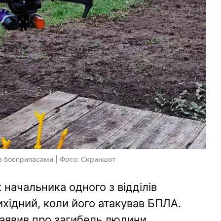
із боєприпасами | Фото: Скриншот
 начальника одного з відділів
вихідний, коли його атакував БПЛА.
заявив про загибель людини