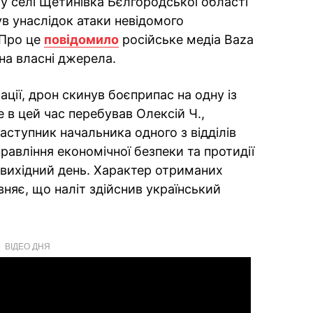
му селі Щетинівка Бєлгородської області
ув унаслідок атаки невідомого
 Про це
повідомило
російське медіа Baza
на власні джерела.
ції, дрон скинув боєприпас на одну із
е в цей час перебував Олексій Ч.,
 заступник начальника одного з відділів
равління економічної безпеки та протидії
ій вихідний день. Характер отриманих
няє, що наліт здійснив український
ВІДЕО ДНЯ