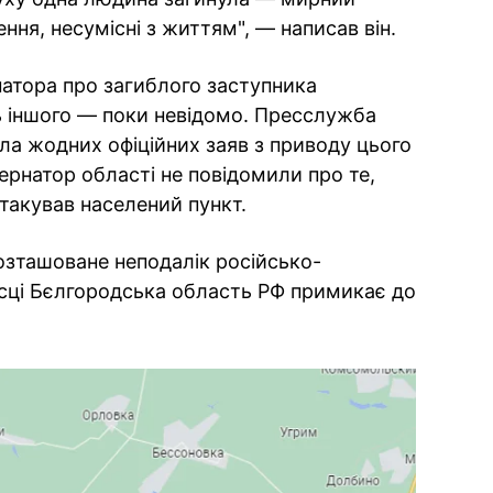
ня, несумісні з життям", — написав він.
натора про загиблого заступника
ь іншого — поки невідомо. Пресслужба
ла жодних офіційних заяв з приводу цього
убернатор області не повідомили про те,
атакував населений пункт.
озташоване неподалік російсько-
ісці Бєлгородська область РФ примикає до