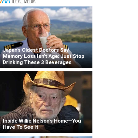
Japan's Oldest Doctors Say
Memory Loss Isn't Age: Just Stop
Drinking These 3 Beverages
Inside Willie Nelson's Home—You
Have To See It