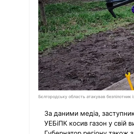
Бєлгородську область атакував безпілотник 
За даними медіа, заступник
УЕБіПК косив газон у свій 
Губернатор регіону також 