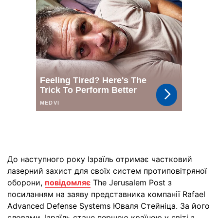
До наступного року Ізраїль отримає частковий
лазерний захист для своїх систем протиповітряної
оборони,
повідомляє
The Jerusalem Post з
посиланням на заяву представника компанії Rafael
Advanced Defense Systems Юваля Стейніца. За його
словами, Ізраїль стане першою країною у світі з