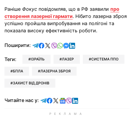
Раніше
Фокус
повідомляв, що в РФ заявили
про
створення лазерної гармати
. Нібито лазерна зброя
успішно пройшла випробування на полігоні та
показала високу ефективність роботи.
відправити у Telegram
поділитись у Facebook
поділитись у X
відправити у Viber
відправити у Whatsapp
відправити у Messenger
відправити у LinkedIn
Поширити:
Теги:
ІЗРАЇЛЬ
ЛАЗЕР
СИСТЕМА ППО
БПЛА
ЛАЗЕРНА ЗБРОЯ
ЗАХИСТ ВІД ДРОНІВ
Читайте у Telegram
Читайте у Facebook
Читайте у X
Читайте у Google news
Читайте у Viber
Читайте у LinkedIn
Читайте нас у: