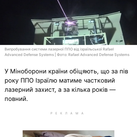
Випробування системи лазерної ППО від ізраїльської Rafael
Advanced Defense Systems | Фото: Rafael Advanced Defense Systems
У Міноборони країни обіцяють, що за пів
року ППО Ізраїлю матиме частковий
лазерний захист, а за кілька років —
повний.