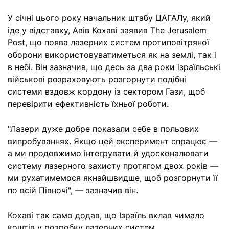
У січні цього року начальник штабу ЦАГАЛу, який
іде у відставку, Авів Кохаві заявив The Jerusalem
Post, що поява лазерних систем протиповітряної
оборони використовуватиметься як на землі, так і
в небі. Він зазначив, що десь за два роки ізраїльські
військові розраховують розгорнути подібні
системи вздовж кордону із сектором Гази, щоб
перевірити ефективність їхньої роботи.
"Лазери дуже добре показали себе в польових
випробуваннях. Якщо цей експеримент спрацює —
а ми продовжимо інтегрувати й удосконалювати
систему лазерного захисту протягом двох років —
ми рухатимемося якнайшвидше, щоб розгорнути її
по всій Півночі", — зазначив він.
Кохаві так само додав, що Ізраїль вклав чимало
коштів у розробку лазерних систем