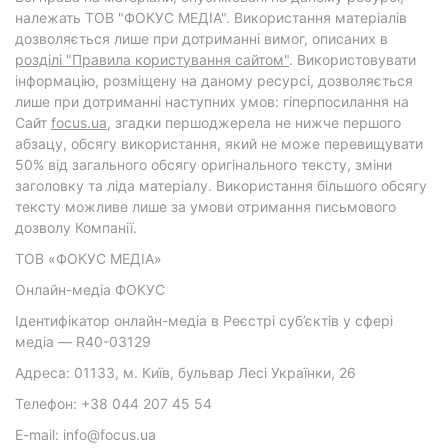
належать ТОВ "ФОКУС МЕДІА". Використання матеріалів
дозволяється лише при дотриманні вимог, описаних в
розділі "Правила користування сайтом"
. Використовувати
інформацію, розміщену на даному ресурсі, дозволяється
лише при дотриманні наступних умов: гіперпосилання на
Cайт
focus.ua
, згадки першоджерела не нижче першого
абзацу, обсягу використання, який не може перевищувати
50% від загального обсягу оригінального тексту, зміни
заголовку та ліда матеріалу. Використання більшого обсягу
тексту можливе лише за умови отримання письмового
дозволу Компанії.
ТОВ «ФОКУС МЕДІА»
Онлайн-медіа ФОКУС
Ідентифікатор онлайн-медіа в Реєстрі суб’єктів у сфері
медіа — R40-03129
Адреса: 01133, м. Київ, бульвар Лесі Українки, 26
Телефон: +38 044 207 45 54
E-mail: info@focus.ua