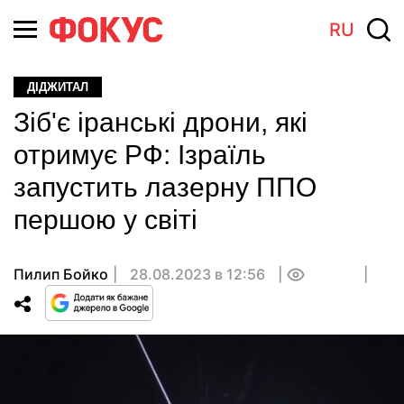
RU
ДІДЖИТАЛ
Зіб'є іранські дрони, які
отримує РФ: Ізраїль
запустить лазерну ППО
першою у світі
Пилип Бойко
28.08.2023 в 12:56
0