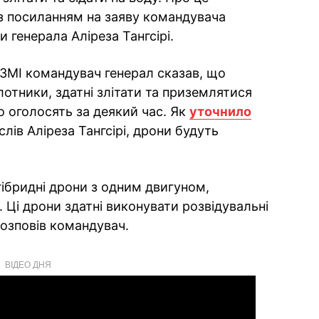
з посиланням на заяву командувача
 генерала Аліреза Тангсірі.
 ЗМІ командувач генерал сказав, що
отники, здатні злітати та приземлятися
но оголосять за деякий час. Як
уточнило
слів Аліреза Тангсірі, дрони будуть
гібридні дрони з одним двигуном,
і дрони здатні виконувати розвідувальні
розповів командувач.
ВІДЕО ДНЯ