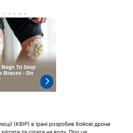
юції (КВІР) в Ірані розробив бойові дрони
злітати та сідати на воду. Про це