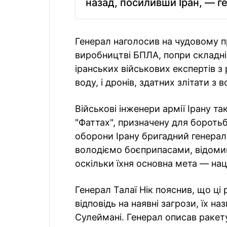
назад, посиливши Іран, — 
Генерал наголосив на чудовому п
виробництві БПЛА, попри складні 
іранських військових експертів 
воду, і дронів, здатних злітати з в
Військові інженери армії Ірану т
"Фаттах", призначену для боротьб
оборони Ірану бригадний генерал 
володіємо боєприпасами, відомим
оскільки їхня основна мета — наці
Генерал Талаї Нік пояснив, що ці 
відповідь на наявні загрози, їх н
Сулеймані. Генерал описав ракет