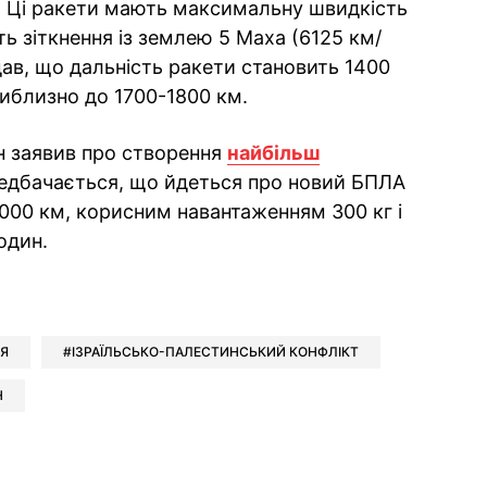
. Ці ракети мають максимальну швидкість
ть зіткнення із землею 5 Маха (6125 км/
адав, що дальність ракети становить 1400
риблизно до 1700-1800 км.
н заявив про створення
найбільш
редбачається, що йдеться про новий БПЛА
2000 км, корисним навантаженням 300 кг і
один.
ok
ber
 Whatsapp
и у Messenger
ти у LinkedIn
ОЯ
ІЗРАЇЛЬСЬКО-ПАЛЕСТИНСЬКИЙ КОНФЛІКТ
Н
ook
Google news
 Viber
е у LinkedIn