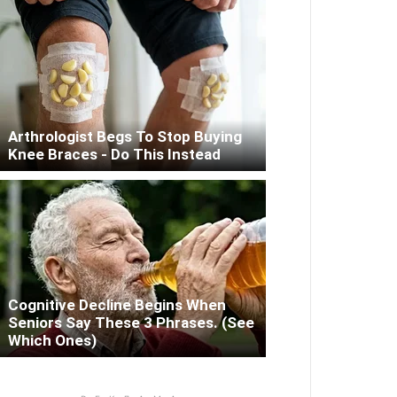
Arthrologist Begs To Stop Buying
Knee Braces - Do This Instead
Cognitive Decline Begins When
Seniors Say These 3 Phrases. (See
Which Ones)