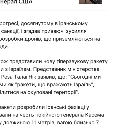
генерал США
рогресі, досягнутому в іранському
санкції, і згадав триваючі зусилля
з розробки дронів, що приземляються на
оди.
акож представили нову гіперзвукову ракету
и з Ізраїлем. Представник міністерства
Реза Талаї Нік заявив, що: "Сьогодні ми
и як "ракети, що вражають Ізраїль",
литися на окуповані території".
ракети розробили іранські фахівці у
азвали на честь покійного генерала Касема
у довжиною 11 метрів, вагою близько 7