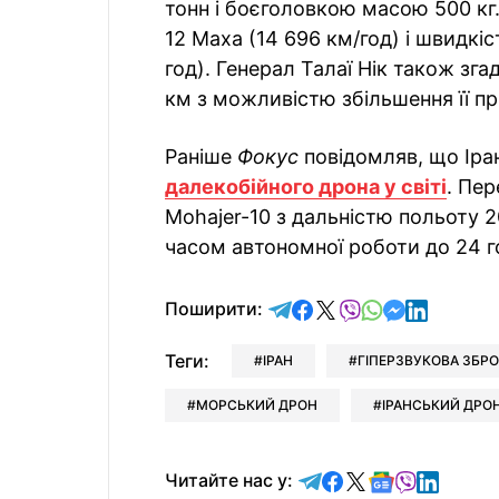
тонн і боєголовкою масою 500 кг
12 Маха (14 696 км/год) і швидкіс
год). Генерал Талаї Нік також зг
км з можливістю збільшення її п
Раніше
Фокус
повідомляв, що Іра
далекобійного дрона у світі
. Пе
Mohajer-10 з дальністю польоту 
часом автономної роботи до 24 г
відправити у Telegram
поділитись у Facebo
поділитись у X
відправити у Vi
відправити у
відправит
відправи
Поширити:
Теги:
ІРАН
ГІПЕРЗВУКОВА ЗБР
МОРСЬКИЙ ДРОН
ІРАНСЬКИЙ ДРО
Читайте у Telegram
Читайте у Faceb
Читайте у X
Читайте у 
Читайте у
Читайт
Читайте нас у: