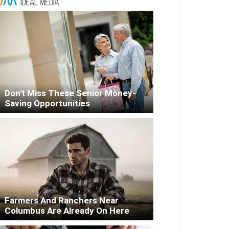
Don't Miss These Senior Money-
Saving Opportunities
Farmers And Ranchers Near
Columbus Are Already On Here