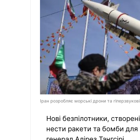
Іран розробляє морські дрони та гіперзвукові
Нові безпілотники, створе
нести ракети та бомби для
генерал Алірез Тангсірі.