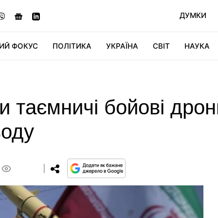
ДУМКИ
ИЙ ФОКУС
ПОЛІТИКА
УКРАЇНА
СВІТ
НАУКА
ДІДЖИТАЛ
АВТО
СВІТФАН
КУ
и таємничі бойові дрони
воду
0