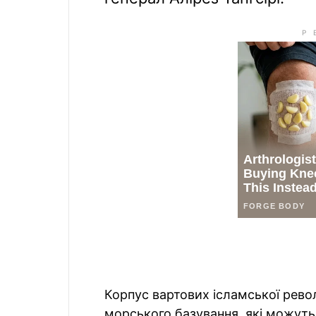
Корпус вартових ісламської револ
морського базування, які можуть 