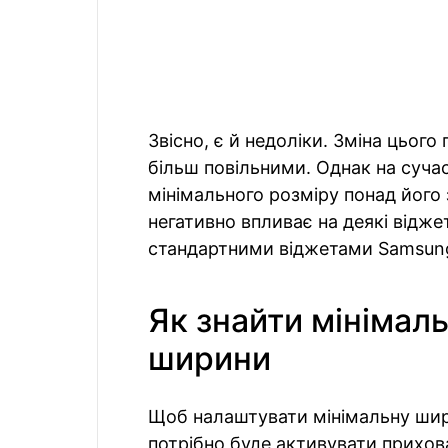
Звісно, є й недоліки. Зміна цьог
більш повільними. Однак на суча
мінімального розміру понад його
негативно впливає на деякі відж
стандартними віджетами Samsung
Як знайти мінімал
ширини
Щоб налаштувати мінімальну шир
потрібно буде активувати прихо