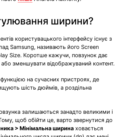
егулювання ширини?
нтів користувацького інтерфейсу існує з
клад Samsung, називають його Screen
lay Size. Коротше кажучи, повзунок дає
 або зменшувати відображуваний контент.
функцією на сучасних пристроях, де
ищують шість дюймів, а роздільна
повзунка залишаються занадто великими і
Тому, щоб обійти це, варто звернутися до
бника > Мінімальна ширина
ховається
інімального числа ширини (dp) дає мені