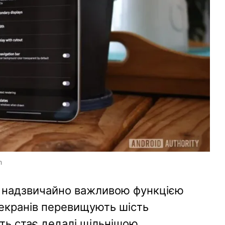
m
 надзвичайно важливою функцією
 екранів перевищують шість
сть стає дедалі щільнішою.