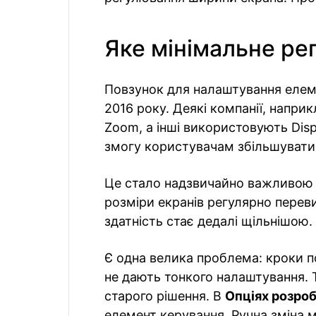
Яке мінімальне р
Повзунок для налаштування елеме
2016 року. Деякі компанії, напри
Zoom, а інші використовують Disp
змогу користувачам збільшувати
Це стало надзвичайно важливою 
розміри екранів регулярно перев
здатність стає дедалі щільнішою.
Є одна велика проблема: кроки 
не дають тонкого налаштування. 
старого рішення. В
Опціях розро
елемент керування. Ручна зміна м