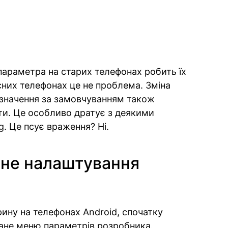
о параметра на старих телефонах робить їх
сних телефонах це не проблема. Зміна
 значення за замовчуванням також
ети. Це особливо дратує з деякими
. Це псує враження? Ні.
ьне налаштування
ину на телефонах Android, спочатку
ване меню параметрів розробника.