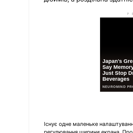
Існує одне маленьке налаштуванн
регулювання ширини екрана. Про