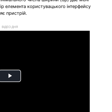
ір елемента користувацького інтерфейсу
яє пристрій.
ВІДЕО ДНЯ
Play
Video