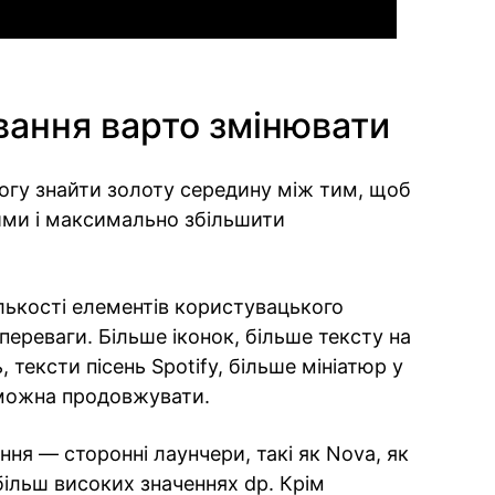
вання варто змінювати
огу знайти золоту середину між тим, щоб
ми і максимально збільшити
лькості елементів користувацького
 переваги. Більше іконок, більше тексту на
 тексти пісень Spotify, більше мініатюр у
 можна продовжувати.
ня — сторонні лаунчери, такі як Nova, як
більш високих значеннях dp. Крім