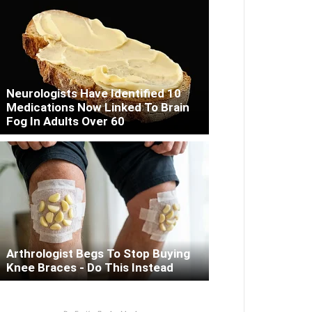
Neurologists Have Identified 10
Medications Now Linked To Brain
Fog In Adults Over 60
Arthrologist Begs To Stop Buying
Knee Braces - Do This Instead