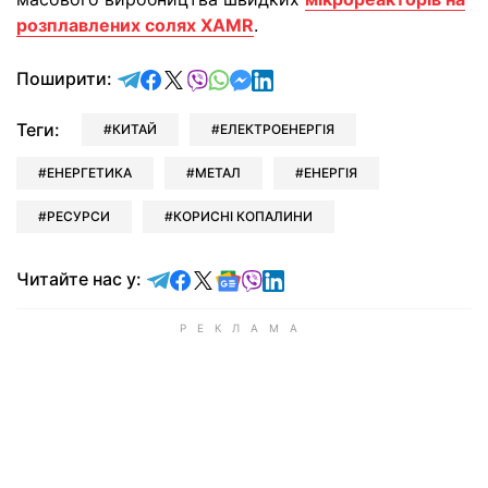
розплавлених солях XAMR
.
відправити у Telegram
поділитись у Facebook
поділитись у X
відправити у Viber
відправити у Whatsapp
відправити у Messenger
відправити у LinkedIn
Поширити:
Теги:
КИТАЙ
ЕЛЕКТРОЕНЕРГІЯ
ЕНЕРГЕТИКА
МЕТАЛ
ЕНЕРГІЯ
РЕСУРСИ
КОРИСНІ КОПАЛИНИ
Читайте у Telegram
Читайте у Facebook
Читайте у X
Читайте у Google news
Читайте у Viber
Читайте у LinkedIn
Читайте нас у: