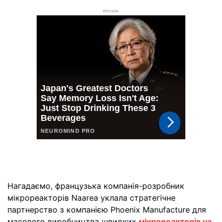
РЕКЛАМА
Нагадаємо, французька компанія-розробник
мікрореакторів Naarea уклала стратегічне
партнерство з компанією Phoenix Manufacture для
масового виробництва швидких
мікрореакторів на