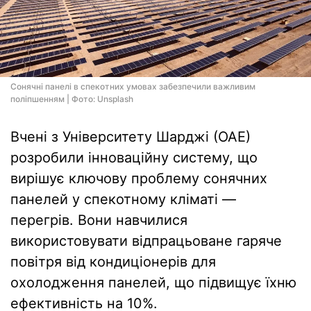
Сонячні панелі в спекотних умовах забезпечили важливим
поліпшенням | Фото: Unsplash
Вчені з Університету Шарджі (ОАЕ)
розробили інноваційну систему, що
вирішує ключову проблему сонячних
панелей у спекотному кліматі —
перегрів. Вони навчилися
використовувати відпрацьоване гаряче
повітря від кондиціонерів для
охолодження панелей, що підвищує їхню
ефективність на 10%.