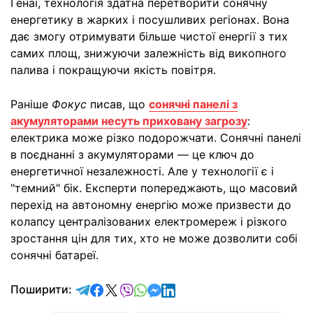
Генаї, технологія здатна перетворити сонячну
енергетику в жарких і посушливих регіонах. Вона
дає змогу отримувати більше чистої енергії з тих
самих площ, знижуючи залежність від викопного
палива і покращуючи якість повітря.
Раніше
Фокус
писав, що
сонячні панелі з
акумуляторами несуть приховану загрозу
:
електрика може різко подорожчати. Сонячні панелі
в поєднанні з акумуляторами — це ключ до
енергетичної незалежності. Але у технології є і
"темний" бік. Експерти попереджають, що масовий
перехід на автономну енергію може призвести до
колапсу централізованих електромереж і різкого
зростання цін для тих, хто не може дозволити собі
сонячні батареї.
відправити у Telegram
поділитись у Facebook
поділитись у X
відправити у Viber
відправити у Whatsapp
відправити у Messenger
відправити у LinkedIn
Поширити: