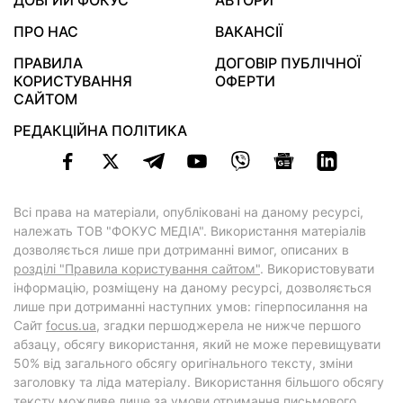
ДОВГИЙ ФОКУС
АВТОРИ
ПРО НАС
ВАКАНСІЇ
ПРАВИЛА
ДОГОВІР ПУБЛІЧНОЇ
КОРИСТУВАННЯ
ОФЕРТИ
САЙТОМ
РЕДАКЦІЙНА ПОЛІТИКА
Всі права на матеріали, опубліковані на даному ресурсі,
належать ТОВ "ФОКУС МЕДІА". Використання матеріалів
дозволяється лише при дотриманні вимог, описаних в
розділі "Правила користування сайтом"
. Використовувати
інформацію, розміщену на даному ресурсі, дозволяється
лише при дотриманні наступних умов: гіперпосилання на
Cайт
focus.ua
, згадки першоджерела не нижче першого
абзацу, обсягу використання, який не може перевищувати
50% від загального обсягу оригінального тексту, зміни
заголовку та ліда матеріалу. Використання більшого обсягу
тексту можливе лише за умови отримання письмового