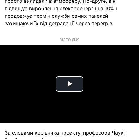
просто викидали в атмосферу. По-друге, він
підвищує вироблення електроенергії на 10% і
продовжує термін служби самих панелей,
захищаючи їх від деградації через перегрів.
ВІДЕО ДНЯ
Play
Video
За словами керівника проєкту, професора Чаукі