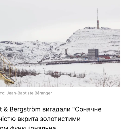
о: Jean-Baptiste Béranger
t & Bergström вигадали "Сонячне
вністю вкрита золотистими
ом функціональна.