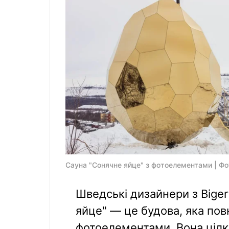
Сауна "Сонячне яйце" з фотоелементами | Фот
Шведські дизайнери з Biger
яйце" — це будова, яка по
фотоелементами. Вона цілк