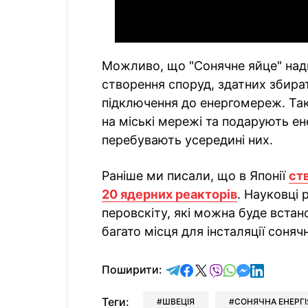
Можливо, що "Сонячне яйце" надих
створення споруд, здатних збират
підключення до енергомереж. Так
на міські мережі та подарують е
перебувають усередині них.
Раніше ми писали, що в Японії
ст
20 ядерних реакторів
. Науковці
перовскіту, які можна буде встан
багато місця для інсталяції соняч
відправити у Telegram
поділитись у Facebo
поділитись у X
відправити у Vi
відправити у
відправит
відправи
Поширити:
Теги:
ШВЕЦІЯ
СОНЯЧНА ЕНЕРГІ