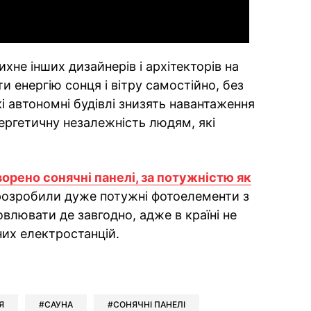
не інших дизайнерів і архітекторів на
и енергію сонця і вітру самостійно, без
і автономні будівлі знизять навантаження
нергетичну незалежність людям, які
ворено сонячні панелі, за потужністю як
 розробили дуже потужні фотоелементи з
овлювати де завгодно, адже в країні не
них електростанцій.
ok
ber
 Whatsapp
и у Messenger
ти у LinkedIn
Я
САУНА
СОНЯЧНІ ПАНЕЛІ