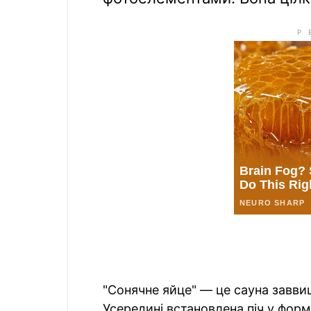
"Сонячне яйце" — це сауна завви
Усередині встановлена піч у формі