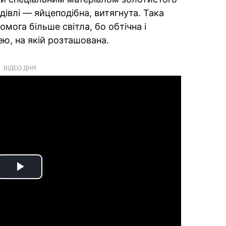
дівлі — яйцеподібна, витягнута. Така
мога більше світла, бо обтічна і
ею, на якій розташована.
ВІДЕО ДНЯ
Play
Video