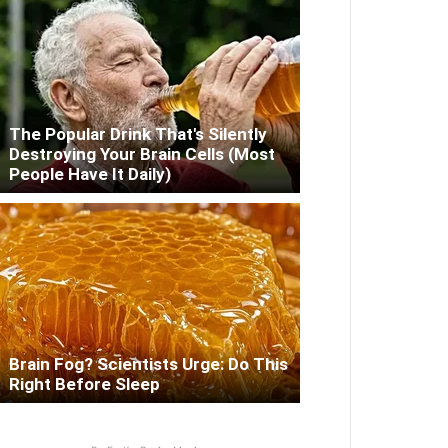
The Popular Drink That's Silently
Destroying Your Brain Cells (Most
People Have It Daily)
Brain Fog? Scientists Urge: Do This
Right Before Sleep