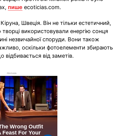
ах,
пише
ecoticias.com.
Кіруна, Швеція. Він не тільки естетичний,
ого творці використовували енергію сонця
ині незвичайної споруди. Вони також
важливо, оскільки фотоелементи збирають
що відбивається від заметів.
РЕКЛАМА