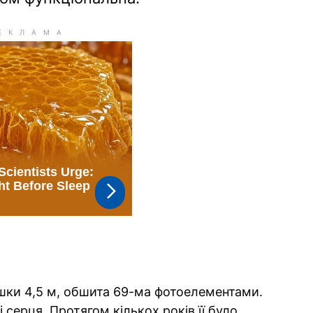
шки 4,5 м, обшита 69-ма фотоелементами.
 серця. Протягом кількох років її було