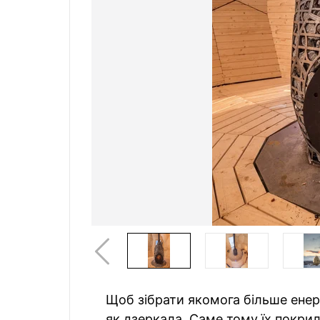
Щоб зібрати якомога більше енерг
як дзеркала. Саме тому їх покри