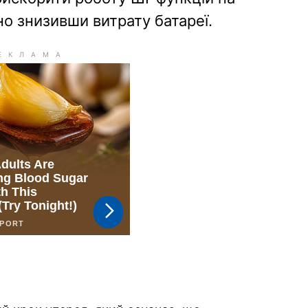
о знизивши витрату батареї.