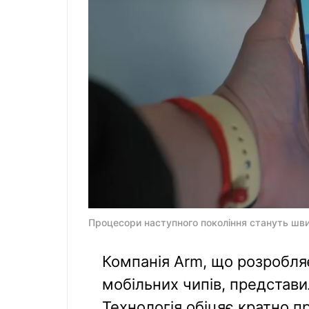
Процесори наступного покоління стануть шви
Компанія Arm, що розробляє
мобільних чипів, представ
Технологія обіцяє кратно п