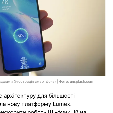
дшими (ілюстрація смартфона) | Фото: unsplash.com
 архітектуру для більшості
ила нову платформу Lumex.
рискорити роботу ШІ-функцій на