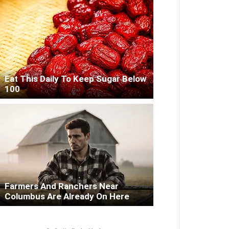
Eat This Daily To Keep Sugar Below
100
Farmers And Ranchers Near
Columbus Are Already On Here