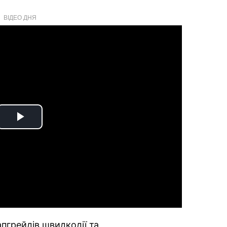
ВІДЕО ДНЯ
Play
Video
пгрейдів швидкодії та