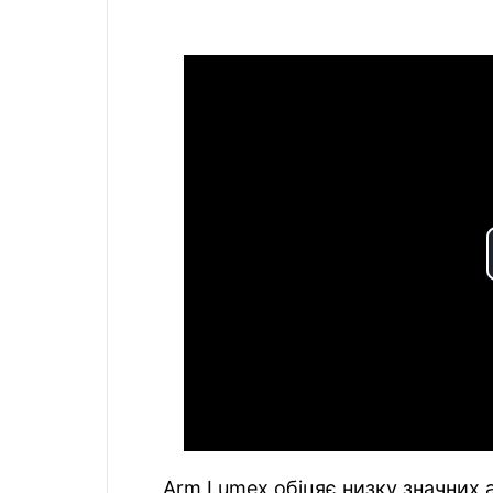
Arm Lumex обіцяє низку значних а