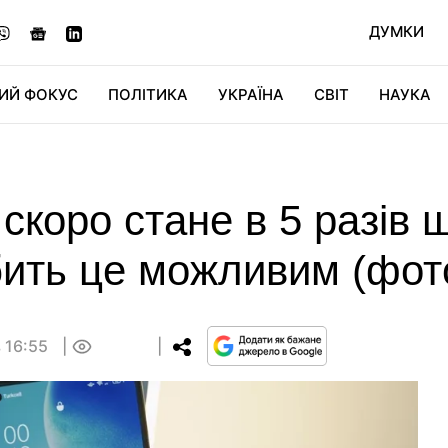
ДУМКИ
ИЙ ФОКУС
ПОЛІТИКА
УКРАЇНА
СВІТ
НАУКА
ДІДЖИТАЛ
АВТО
СВІТФАН
КУ
коро стане в 5 разів 
бить це можливим (фот
в 16:55
0