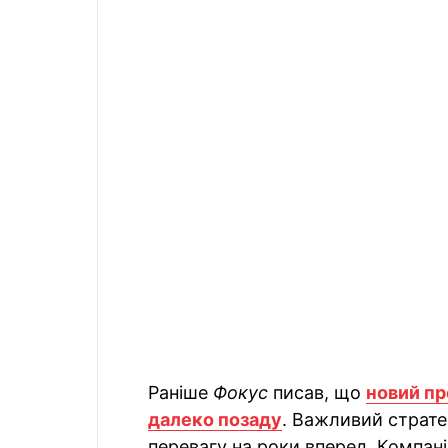
Раніше
Фокус
писав, що
новий пр
далеко позаду
. Важливий страте
перевагу на роки вперед. Компан