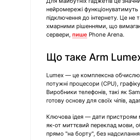
Для майбутніх гаджетів це значн
нейромережі функціонуватимуть 
підключення до інтернету. Це не т
хмарними рішеннями, що вимагаю
сервери,
пише
Phone Arena.
Що таке Arm Lumex
Lumex — це комплексна обчислюв
потужні процесори (CPU), графіку 
Виробники телефонів, такі як Sam
готову основу для своїх чіпів, ад
Ключова ідея — дати пристроям 
як-от миттєвий переклад мови, об
прямо "на борту", без надсилання