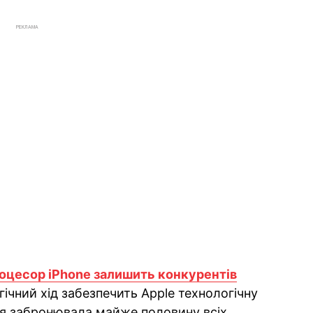
РЕКЛАМА
оцесор iPhone залишить конкурентів
гічний хід забезпечить Apple технологічну
ія забронювала майже половину всіх