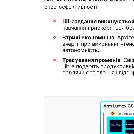
енергоефективності:
ШІ-завдання виконуються 
навчання прискоряться бе
Втричі економніша:
Архіте
енергії при виконанні інт
автономність.
Трасування променів:
Свіж
Ultra подвоїть продуктивні
роблячи освітлення і відо