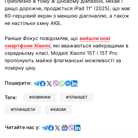
Приблизно в тому ж ціновому діапазоні, нехай і
дещо дорожче, продається iPad 11" (2025), що має
60-герцовий екран з меншою діагоналлю, а також
не настільки ємну АКБ.
Раніше
Фокус
повідомляв, що
вийшли нові
смартфони Xiaomi
, які вважаються найкращими в
середньому класі. Моделі Xiaomi 15T і 15T Pro
пропонують майже флагманські можливості за
помірну ціну.
відправити у Telegram
поділитись у Facebook
поділитись у X
відправити у Viber
відправити у Whatsapp
відправити у Messenger
відправити у LinkedIn
Поширити:
Теги:
НОВИНКИ
ПЛАНШЕТ
ПЛАНШЕТИ
XIAOMI
Читайте у Telegram
Читайте у Facebook
Читайте у X
Читайте у Google news
Читайте у Viber
Читайте у LinkedIn
Читайте нас у: