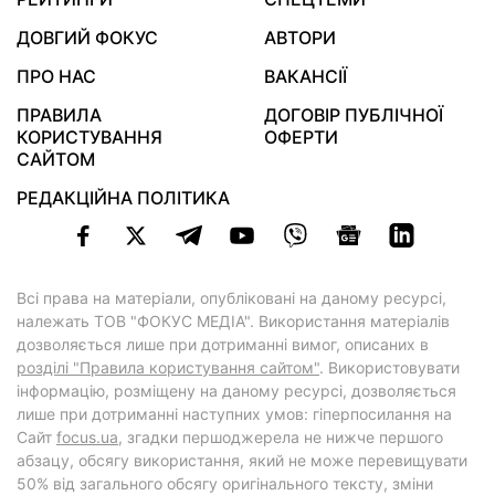
ДОВГИЙ ФОКУС
АВТОРИ
ПРО НАС
ВАКАНСІЇ
ПРАВИЛА
ДОГОВІР ПУБЛІЧНОЇ
КОРИСТУВАННЯ
ОФЕРТИ
САЙТОМ
РЕДАКЦІЙНА ПОЛІТИКА
Всі права на матеріали, опубліковані на даному ресурсі,
належать ТОВ "ФОКУС МЕДІА". Використання матеріалів
дозволяється лише при дотриманні вимог, описаних в
розділі "Правила користування сайтом"
. Використовувати
інформацію, розміщену на даному ресурсі, дозволяється
лише при дотриманні наступних умов: гіперпосилання на
Cайт
focus.ua
, згадки першоджерела не нижче першого
абзацу, обсягу використання, який не може перевищувати
50% від загального обсягу оригінального тексту, зміни