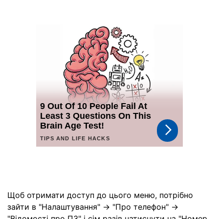
Щоб отримати доступ до цього меню, потрібно
зайти в "Налаштування" -> "Про телефон" ->
"Відомості про ПЗ" і сім разів натиснути на "Номер