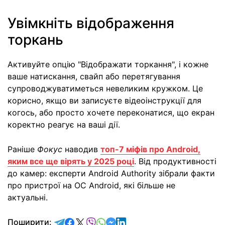
Увімкніть відображення
торкань
Активуйте опцію "Відображати торкання", і кожне
ваше натискання, свайп або перетягування
супроводжуватиметься невеликим кружком. Це
корисно, якщо ви записуєте відеоінструкції для
когось, або просто хочете переконатися, що екран
коректно реагує на ваші дії.
Раніше
Фокус
наводив
топ-7 міфів про Android,
яким все ще вірять у 2025 році
. Від продуктивності
до камер: експерти Android Authority зібрали факти
про пристрої на ОС Android, які більше не
актуальні.
відправити у Telegram
поділитись у Facebook
поділитись у X
відправити у Viber
відправити у Whatsapp
відправити у Messenger
відправити у LinkedIn
Поширити: