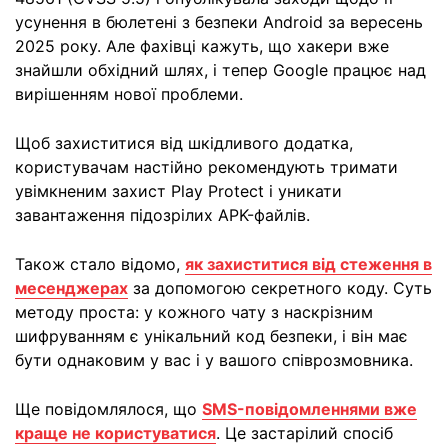
усунення в бюлетені з безпеки Android за вересень
2025 року. Але фахівці кажуть, що хакери вже
знайшли обхідний шлях, і тепер Google працює над
вирішенням нової проблеми.
Щоб захиститися від шкідливого додатка,
користувачам настійно рекомендують тримати
увімкненим захист Play Protect і уникати
завантаження підозрілих APK-файлів.
Також стало відомо,
як захиститися від стеження в
месенджерах
за допомогою секретного коду. Суть
методу проста: у кожного чату з наскрізним
шифруванням є унікальний код безпеки, і він має
бути однаковим у вас і у вашого співрозмовника.
Ще повідомлялося, що
SMS-повідомленнями вже
краще не користуватися
. Це застарілий спосіб