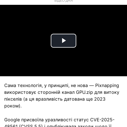
ВІДЕО ДНЯ
Play
Video
Сама технологія, у принципі, не нова — Pixnapping
використовує сторонній канал GPU.zip для витоку
пікселів (а ця вразливість датована ще 2023
роком).
Google присвоїла уразливості статус CVE-2025-
48561 (CVSS 5.5) і опублікувала заходи щодо її