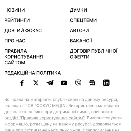
НОВИНИ
ДУМКИ
РЕЙТИНГИ
СПЕЦТЕМИ
ДОВГИЙ ФОКУС
АВТОРИ
ПРО НАС
ВАКАНСІЇ
ПРАВИЛА
ДОГОВІР ПУБЛІЧНОЇ
КОРИСТУВАННЯ
ОФЕРТИ
САЙТОМ
РЕДАКЦІЙНА ПОЛІТИКА
Всі права на матеріали, опубліковані на даному ресурсі,
належать ТОВ "ФОКУС МЕДІА". Використання матеріалів
дозволяється лише при дотриманні вимог, описаних в
розділі "Правила користування сайтом"
. Використовувати
інформацію, розміщену на даному ресурсі, дозволяється
лише при дотриманні наступних умов: гіперпосилання на