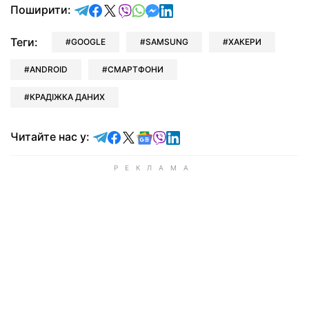
відправити у Telegram
поділитись у Facebook
поділитись у X
відправити у Viber
відправити у Whatsapp
відправити у Messenger
відправити у LinkedIn
Поширити:
Теги:
GOOGLE
SAMSUNG
ХАКЕРИ
ANDROID
СМАРТФОНИ
КРАДІЖКА ДАНИХ
Читайте у Telegram
Читайте у Facebook
Читайте у X
Читайте у Google news
Читайте у Viber
Читайте у LinkedIn
Читайте нас у: