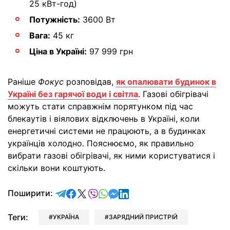
25 кВт-год)
Потужність:
3600 Вт
Вага:
45 кг
Ціна в Україні:
97 999 грн
Раніше
Фокус
розповідав,
як опалювати будинок в
Україні без гарячої води і світла
. Газові обігрівачі
можуть стати справжнім порятунком під час
блекаутів і віялових відключень в Україні, коли
енергетичні системи не працюють, а в будинках
українців холодно. Пояснюємо, як правильно
вибрати газові обігрівачі, як ними користуватися і
скільки вони коштують.
відправити у Telegram
поділитись у Facebook
поділитись у X
відправити у Viber
відправити у Whatsapp
відправити у Messenger
відправити у LinkedIn
Поширити:
Теги:
УКРАЇНА
ЗАРЯДНИЙ ПРИСТРІЙ