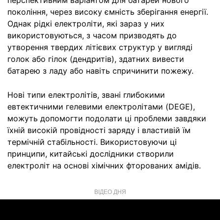
перспективним варіантом для батарей нового
покоління, через високу ємність зберігання енергії.
Однак рідкі електроліти, які зараз у них
використовуються, з часом призводять до
утворення твердих літієвих структур у вигляді
голок або гілок (дендритів), здатних вивести
батарею з ладу або навіть спричинити пожежу.
Нові типи електролітів, звані глибокими
евтектичними гелевими електролітами (DEGE),
можуть допомогти подолати ці проблеми завдяки
їхній високій провідності заряду і властивій їм
термічній стабільності. Використовуючи ці
принципи, китайські дослідники створили
електроліт на основі хімічних фторованих амідів.
ВІДЕО ДНЯ