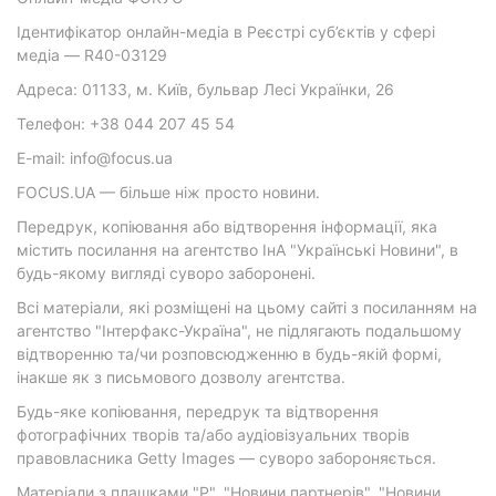
Ідентифікатор онлайн-медіа в Реєстрі суб’єктів у сфері
медіа — R40-03129
Адреса: 01133, м. Київ, бульвар Лесі Українки, 26
Телефон: +38 044 207 45 54
E-mail: info@focus.ua
FOCUS.UA — більше ніж просто новини.
Передрук, копіювання або відтворення інформації, яка
містить посилання на агентство ІнА "Українські Новини", в
будь-якому вигляді суворо заборонені.
Всі матеріали, які розміщені на цьому сайті з посиланням на
агентство "Інтерфакс-Україна", не підлягають подальшому
відтворенню та/чи розповсюдженню в будь-якій формі,
інакше як з письмового дозволу агентства.
Будь-яке копіювання, передрук та відтворення
фотографічних творів та/або аудіовізуальних творів
правовласника Getty Images — суворо забороняється.
Матеріали з плашками "Р", "Новини партнерів", "Новини