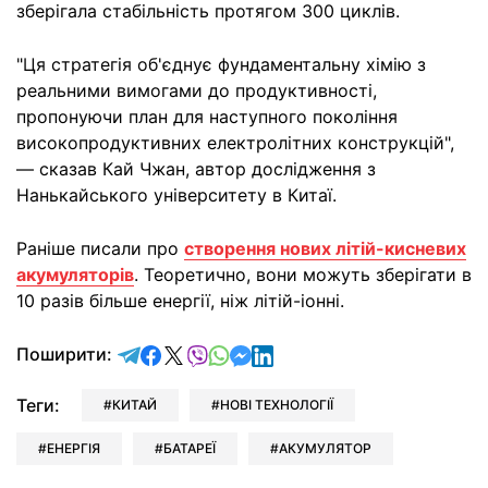
зберігала стабільність протягом 300 циклів.
"Ця стратегія об'єднує фундаментальну хімію з
реальними вимогами до продуктивності,
пропонуючи план для наступного покоління
високопродуктивних електролітних конструкцій",
— сказав Кай Чжан, автор дослідження з
Нанькайського університету в Китаї.
Раніше писали про
створення нових літій-кисневих
акумуляторів
. Теоретично, вони можуть зберігати в
10 разів більше енергії, ніж літій-іонні.
відправити у Telegram
поділитись у Facebook
поділитись у X
відправити у Viber
відправити у Whatsapp
відправити у Messenger
відправити у LinkedIn
Поширити:
Теги:
КИТАЙ
НОВІ ТЕХНОЛОГІЇ
ЕНЕРГІЯ
БАТАРЕЇ
АКУМУЛЯТОР