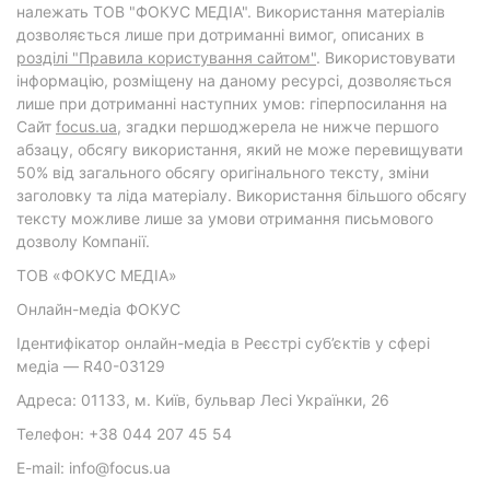
належать ТОВ "ФОКУС МЕДІА". Використання матеріалів
дозволяється лише при дотриманні вимог, описаних в
розділі "Правила користування сайтом"
. Використовувати
інформацію, розміщену на даному ресурсі, дозволяється
лише при дотриманні наступних умов: гіперпосилання на
Cайт
focus.ua
, згадки першоджерела не нижче першого
абзацу, обсягу використання, який не може перевищувати
50% від загального обсягу оригінального тексту, зміни
заголовку та ліда матеріалу. Використання більшого обсягу
тексту можливе лише за умови отримання письмового
дозволу Компанії.
ТОВ «ФОКУС МЕДІА»
Онлайн-медіа ФОКУС
Ідентифікатор онлайн-медіа в Реєстрі суб’єктів у сфері
медіа — R40-03129
Адреса: 01133, м. Київ, бульвар Лесі Українки, 26
Телефон: +38 044 207 45 54
E-mail: info@focus.ua