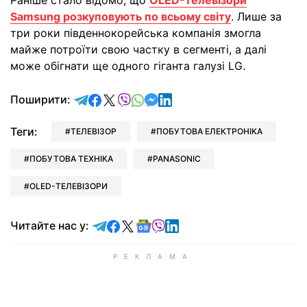
Samsung розкуповують по всьому світу
. Лише за
три роки південнокорейська компанія змогла
майже потроїти свою частку в сегменті, а далі
може обігнати ще одного гіганта галузі LG.
відправити у Telegram
поділитись у Facebook
поділитись у X
відправити у Viber
відправити у Whatsapp
відправити у Messenger
відправити у LinkedIn
Поширити:
Теги:
ТЕЛЕВІЗОР
ПОБУТОВА ЕЛЕКТРОНІКА
ПОБУТОВА ТЕХНІКА
PANASONIC
OLED-ТЕЛЕВІЗОРИ
Читайте у Telegram
Читайте у Facebook
Читайте у X
Читайте у Google news
Читайте у Viber
Читайте у LinkedIn
Читайте нас у: