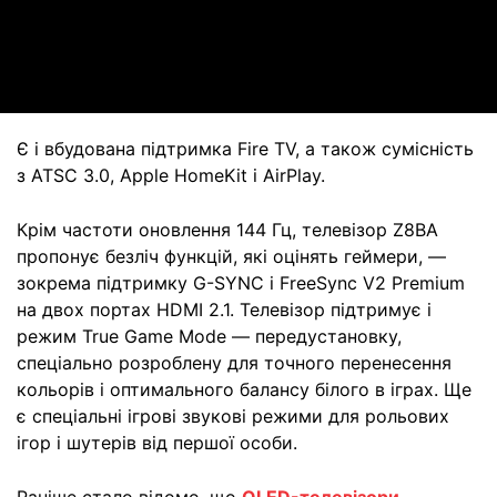
Video
Є і вбудована підтримка Fire TV, а також сумісність
з ATSC 3.0, Apple HomeKit і AirPlay.
Крім частоти оновлення 144 Гц, телевізор Z8BA
пропонує безліч функцій, які оцінять геймери, —
зокрема підтримку G-SYNC і FreeSync V2 Premium
на двох портах HDMI 2.1. Телевізор підтримує і
режим True Game Mode — передустановку,
спеціально розроблену для точного перенесення
кольорів і оптимального балансу білого в іграх. Ще
є спеціальні ігрові звукові режими для рольових
ігор і шутерів від першої особи.
Раніше стало відомо, що
OLED-телевізори