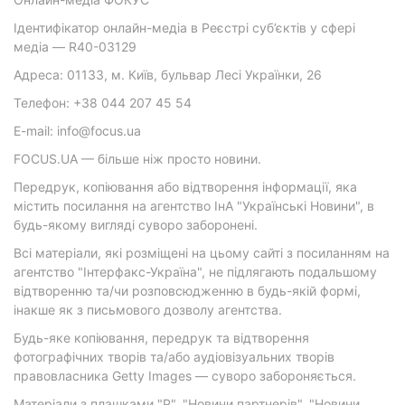
Ідентифікатор онлайн-медіа в Реєстрі суб’єктів у сфері
медіа — R40-03129
Адреса: 01133, м. Київ, бульвар Лесі Українки, 26
Телефон: +38 044 207 45 54
E-mail: info@focus.ua
FOCUS.UA — більше ніж просто новини.
Передрук, копіювання або відтворення інформації, яка
містить посилання на агентство ІнА "Українські Новини", в
будь-якому вигляді суворо заборонені.
Всі матеріали, які розміщені на цьому сайті з посиланням на
агентство "Інтерфакс-Україна", не підлягають подальшому
відтворенню та/чи розповсюдженню в будь-якій формі,
інакше як з письмового дозволу агентства.
Будь-яке копіювання, передрук та відтворення
фотографічних творів та/або аудіовізуальних творів
правовласника Getty Images — суворо забороняється.
Матеріали з плашками "Р", "Новини партнерів", "Новини