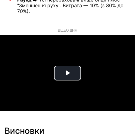
"Зменшення руху". Витрата — 10% (з 80% до
70%).
ВІДЕО ДНЯ
Play
Video
Висновки