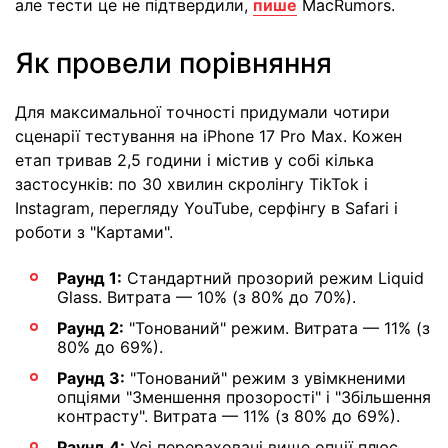
але тести це не підтвердили,
пише
MacRumors.
Як провели порівняння
Для максимальної точності придумали чотири
сценарії тестування на iPhone 17 Pro Max. Кожен
етап тривав 2,5 години і містив у собі кілька
застосунків: по 30 хвилин скролінгу TikTok і
Instagram, перегляду YouTube, серфінгу в Safari і
роботи з "Картами".
Раунд 1:
Стандартний прозорий режим Liquid
Glass. Витрата — 10% (з 80% до 70%).
Раунд 2:
"Тонований" режим. Витрата — 11% (з
80% до 69%).
Раунд 3:
"Тонований" режим з увімкненими
опціями "Зменшення прозорості" і "Збільшення
контрасту". Витрата — 11% (з 80% до 69%).
Раунд 4:
Усі перераховані вище опції плюс