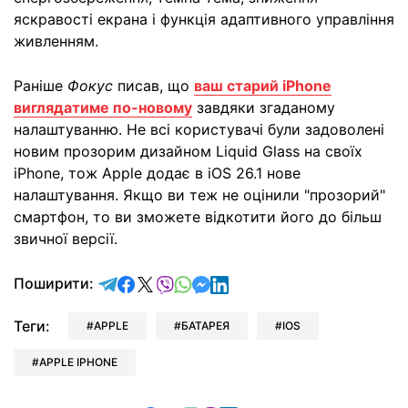
яскравості екрана і функція адаптивного управління
живленням.
Раніше
Фокус
писав, що
ваш старий iPhone
виглядатиме по-новому
завдяки згаданому
налаштуванню. Не всі користувачі були задоволені
новим прозорим дизайном Liquid Glass на своїх
iPhone, тож Apple додає в iOS 26.1 нове
налаштування. Якщо ви теж не оцінили "прозорий"
смартфон, то ви зможете відкотити його до більш
звичної версії.
відправити у Telegram
поділитись у Facebook
поділитись у X
відправити у Viber
відправити у Whatsapp
відправити у Messenger
відправити у LinkedIn
Поширити:
Теги:
APPLE
БАТАРЕЯ
IOS
APPLE IPHONE