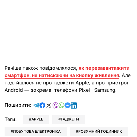
Раніше також повідомлялося,
як перезавантажити
смартфон, не натискаючи на кнопку живлення
. Але
тоді йшлося не про гаджети Apple, а про пристрої
Android — зокрема, телефони Pixel і Samsung.
відправити у Telegram
поділитись у Facebook
поділитись у X
відправити у Viber
відправити у Whatsapp
відправити у Messenger
відправити у LinkedIn
Поширити:
Теги:
APPLE
ГАДЖЕТИ
ПОБУТОВА ЕЛЕКТРОНІКА
РОЗУМНИЙ ГОДИННИК