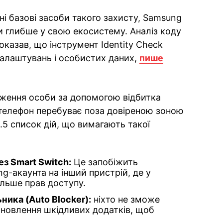
і базові засоби такого захисту, Samsung
и глибше у свою екосистему. Аналіз коду
показав, що інструмент Identity Check
алаштувань і особистих даних,
пише
дження особи за допомогою відбитка
 телефон перебуває поза довіреною зоною
8.5 список дій, що вимагають такої
з Smart Switch:
Це запобіжить
-акаунта на інший пристрій, де у
льше прав доступу.
ика (Auto Blocker):
ніхто не зможе
ановлення шкідливих додатків, щоб