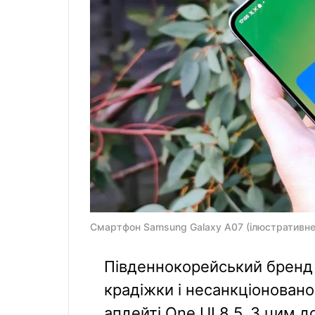
Смартфон Samsung Galaxy A07 (ілюстративне 
Південнокорейський бренд 
крадіжки і несанкціонован
апдейті One UI 8.5. З цим 