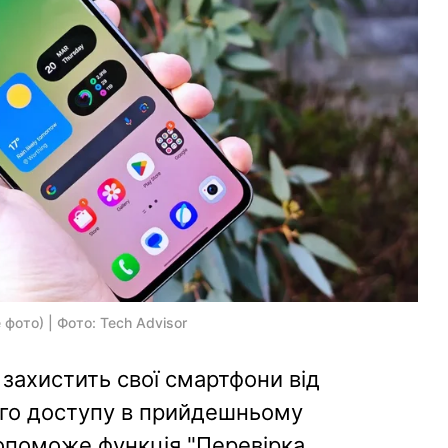
фото) | Фото: Tech Advisor
захистить свої смартфони від
ого доступу в прийдешньому
допоможе функція "Перевірка