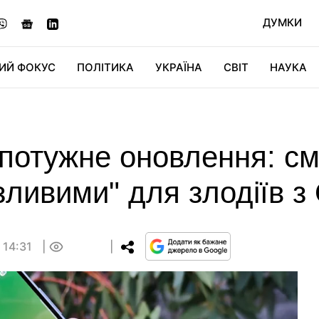
ДУМКИ
ИЙ ФОКУС
ПОЛІТИКА
УКРАЇНА
СВІТ
НАУКА
ДІДЖИТАЛ
АВТО
СВІТФАН
КУ
 потужне оновлення: с
зливими" для злодіїв з 
 14:31
0