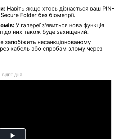
и:
Навіть якщо хтось дізнається ваш PIN-
Secure Folder без біометрії.
омів:
У галереї з'явиться нова функція
уп до них також буде захищений.
е запобіжить несанкціонованому
ерез кабель або спробам злому через
ВІДЕО ДНЯ