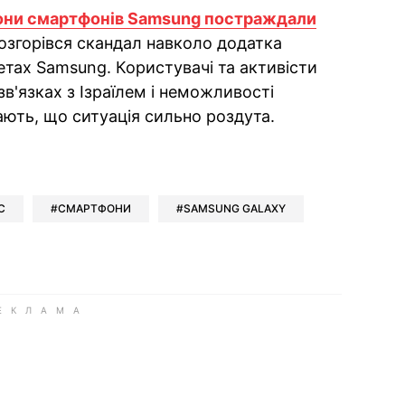
они смартфонів Samsung постраждали
розгорівся скандал навколо додатка
етах Samsung. Користувачі та активісти
зв'язках з Ізраїлем і неможливості
ють, що ситуація сильно роздута.
ok
ber
 Whatsapp
и у Messenger
ти у LinkedIn
С
СМАРТФОНИ
SAMSUNG GALAXY
ook
Google news
 Viber
е у LinkedIn