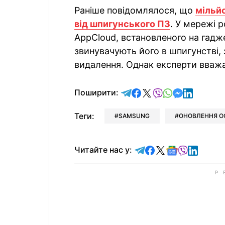
Раніше повідомлялося, що
мільй
від шпигунського ПЗ
. У мережі 
AppCloud, встановленого на гадж
звинувачують його в шпигунстві, 
видалення. Однак експерти вважа
відправити у Telegram
поділитись у Facebo
поділитись у X
відправити у Vi
відправити у
відправит
відправи
Поширити:
Теги:
SAMSUNG
ОНОВЛЕННЯ О
Читайте у Telegram
Читайте у Faceb
Читайте у X
Читайте у 
Читайте у
Читайт
Читайте нас у: