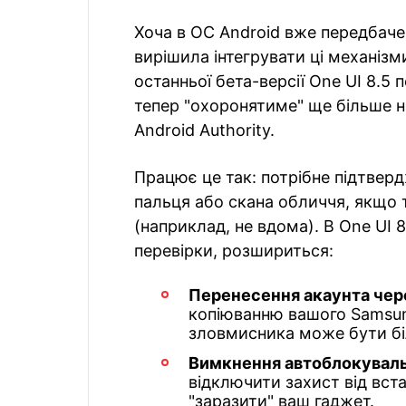
Хоча в ОС Android вже передбачен
вирішила інтегрувати ці механізм
останньої бета-версії One UI 8.5 
тепер "охоронятиме" ще більше н
Android Authority.
Працює це так: потрібне підтвер
пальця або скана обличчя, якщо
(наприклад, не вдома). В One UI 
перевірки, розшириться:
Перенесення акаунта чере
копіюванню вашого Samsung
зловмисника може бути бі
Вимкнення автоблокувальн
відключити захист від вст
"заразити" ваш гаджет.