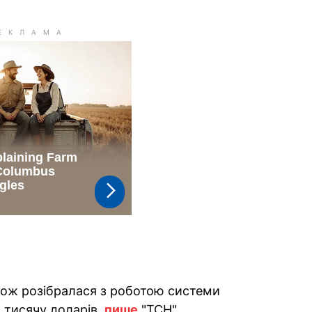
ож розібралася з роботою системи
 тисячу доларів,
пише
"ТСН".