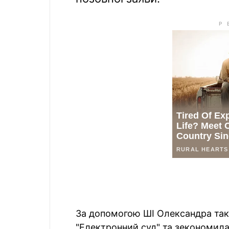
За допомогою ШІ Олександра так
"Електронний суд" та зекономила