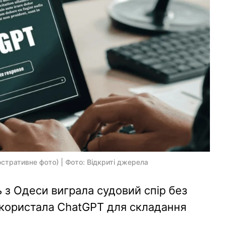
стративне фото) | Фото: Відкриті джерела
 з Одеси виграла судовий спір без
користала ChatGPT для складання