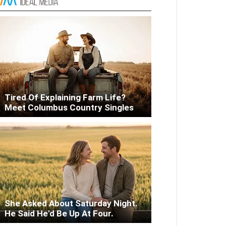
Liver Fix
Tired Of Explaining Farm Life?
Meet Columbus Country Singles
She Asked About Saturday Night.
He Said He'd Be Up At Four.