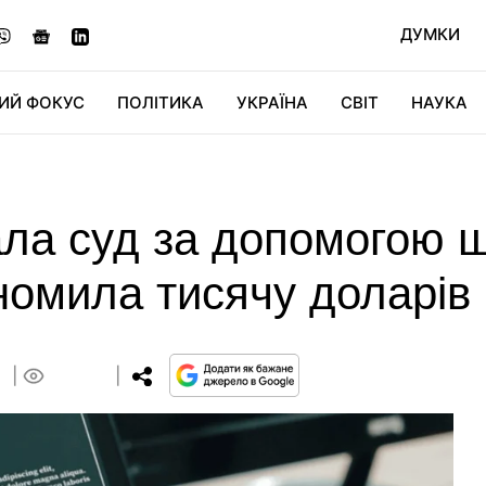
ДУМКИ
ИЙ ФОКУС
ПОЛІТИКА
УКРАЇНА
СВІТ
НАУКА
ДІДЖИТАЛ
АВТО
СВІТФАН
КУ
ала суд за допомогою 
номила тисячу доларів 
8
0