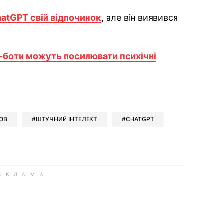
hatGPT свій відпочинок
, але він виявився
т-боти можуть посилювати психічні
ok
ber
 Whatsapp
и у Messenger
ти у LinkedIn
ОВ
ШТУЧНИЙ ІНТЕЛЕКТ
CHATGPT
ook
Google news
 Viber
е у LinkedIn