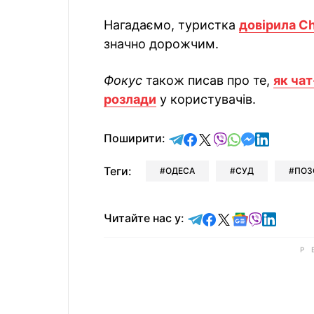
Нагадаємо, туристка
довірила C
значно дорожчим.
Фокус
також писав про те,
як ча
розлади
у користувачів.
відправити у Telegram
поділитись у Facebo
поділитись у X
відправити у Vi
відправити у
відправит
відправи
Поширити:
Теги:
ОДЕСА
СУД
ПОЗ
Читайте у Telegram
Читайте у Faceb
Читайте у X
Читайте у 
Читайте у
Читайт
Читайте нас у: