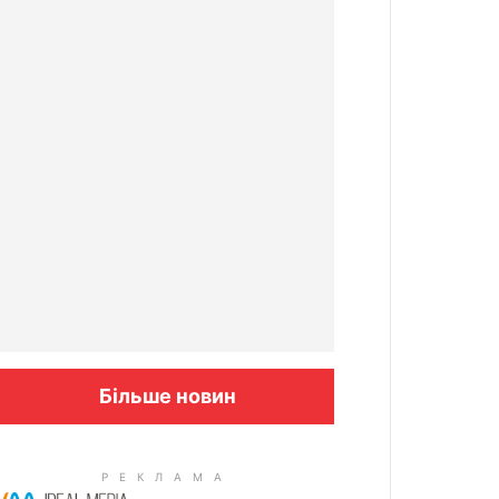
Більше новин
Columbus: High Blood Sugar
Patients Are Quietly Using This