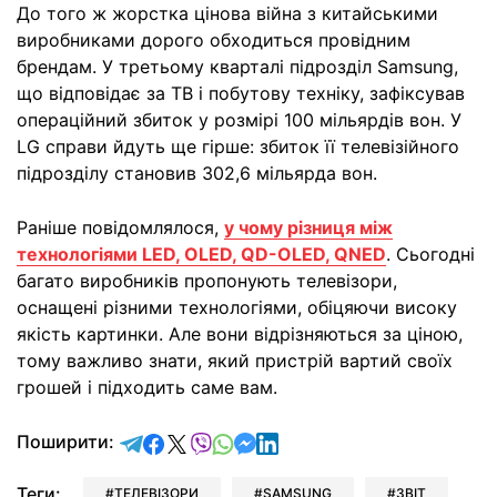
До того ж жорстка цінова війна з китайськими
виробниками дорого обходиться провідним
брендам. У третьому кварталі підрозділ Samsung,
що відповідає за ТВ і побутову техніку, зафіксував
операційний збиток у розмірі 100 мільярдів вон. У
LG справи йдуть ще гірше: збиток її телевізійного
підрозділу становив 302,6 мільярда вон.
Раніше повідомлялося,
у чому різниця між
технологіями LED, OLED, QD-OLED, QNED
. Сьогодні
багато виробників пропонують телевізори,
оснащені різними технологіями, обіцяючи високу
якість картинки. Але вони відрізняються за ціною,
тому важливо знати, який пристрій вартий своїх
грошей і підходить саме вам.
відправити у Telegram
поділитись у Facebook
поділитись у X
відправити у Viber
відправити у Whatsapp
відправити у Messenger
відправити у LinkedIn
Поширити:
Теги:
ТЕЛЕВІЗОРИ
SAMSUNG
ЗВІТ