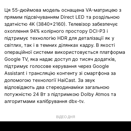
Ця 55-дюймова модель оснащена VA-матрицею з
прямим підсвічуванням Direct LED та роздільною
здатністю 4K (3840x2160). Телевізор забезпечує
охоплення 94% колірного простору DCI-P3 і
підтримує технологію HDR для деталізації як у
світлих, так і в темних ділянках кадру. В якості
операційної системи використовується платформа
Google TV, яка надає доступ до тисяч додатків,
підтримує голосове керування через Google
Assistant і трансляцію контенту зі смартфона за
допомогою технології HaiCast. За звук
відповідають два стереодинаміки загальною
потужністю 24 Вт з підтримкою Dolby Atmos та
алгоритмами калібрування dbx-tv.
ВІДЕО ДНЯ