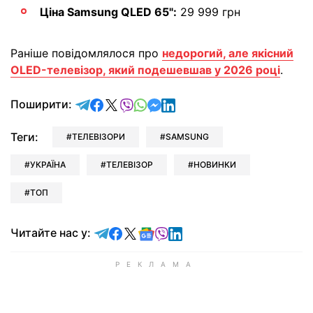
Ціна Samsung QLED 65":
29 999 грн
Раніше повідомлялося про
недорогий, але якісний
OLED-телевізор, який подешевшав у 2026 році
.
відправити у Telegram
поділитись у Facebook
поділитись у X
відправити у Viber
відправити у Whatsapp
відправити у Messenger
відправити у LinkedIn
Поширити:
Теги:
ТЕЛЕВІЗОРИ
SAMSUNG
УКРАЇНА
ТЕЛЕВІЗОР
НОВИНКИ
ТОП
Читайте у Telegram
Читайте у Facebook
Читайте у X
Читайте у Google news
Читайте у Viber
Читайте у LinkedIn
Читайте нас у: