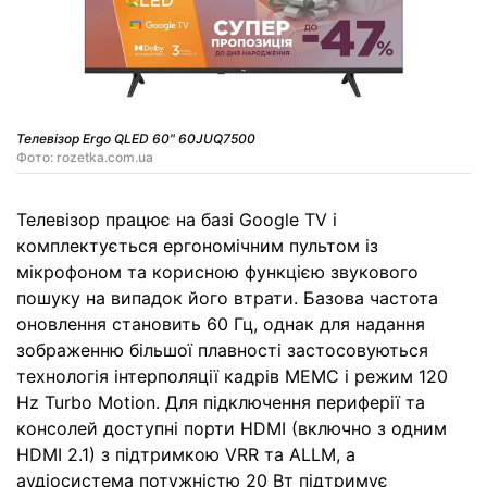
Телевізор Ergo QLED 60" 60JUQ7500
Фото: rozetka.com.ua
Телевізор працює на базі Google TV і
комплектується ергономічним пультом із
мікрофоном та корисною функцією звукового
пошуку на випадок його втрати. Базова частота
оновлення становить 60 Гц, однак для надання
зображенню більшої плавності застосовуються
технологія інтерполяції кадрів MEMC і режим 120
Hz Turbo Motion. Для підключення периферії та
консолей доступні порти HDMI (включно з одним
HDMI 2.1) з підтримкою VRR та ALLM, а
аудіосистема потужністю 20 Вт підтримує