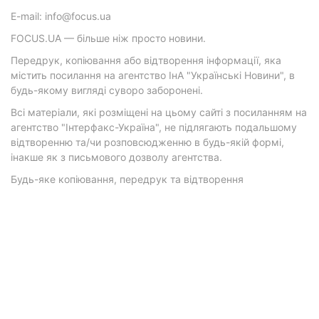
E-mail: info@focus.ua
FOCUS.UA — більше ніж просто новини.
Передрук, копіювання або відтворення інформації, яка
містить посилання на агентство ІнА "Українські Новини", в
будь-якому вигляді суворо заборонені.
Всі матеріали, які розміщені на цьому сайті з посиланням на
агентство "Інтерфакс-Україна", не підлягають подальшому
відтворенню та/чи розповсюдженню в будь-якій формі,
інакше як з письмового дозволу агентства.
Будь-яке копіювання, передрук та відтворення
фотографічних творів та/або аудіовізуальних творів
правовласника Getty Images — суворо забороняється.
Матеріали з плашками "Р", "Новини партнерів", "Новини
компаній", "Новини партій", "Інновації", "Позиція",
"Спецпроект за підтримки" публікуються на комерційній
основі.
© 2026 Фокус. Всі права захищені.