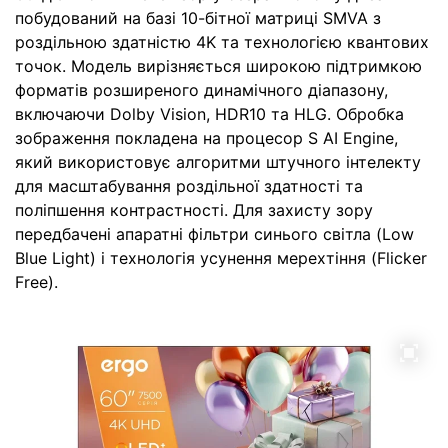
побудований на базі 10-бітної матриці SMVA з
роздільною здатністю 4K та технологією квантових
точок. Модель вирізняється широкою підтримкою
форматів розширеного динамічного діапазону,
включаючи Dolby Vision, HDR10 та HLG. Обробка
зображення покладена на процесор S AI Engine,
який використовує алгоритми штучного інтелекту
для масштабування роздільної здатності та
поліпшення контрастності. Для захисту зору
передбачені апаратні фільтри синього світла (Low
Blue Light) і технологія усунення мерехтіння (Flicker
Free).