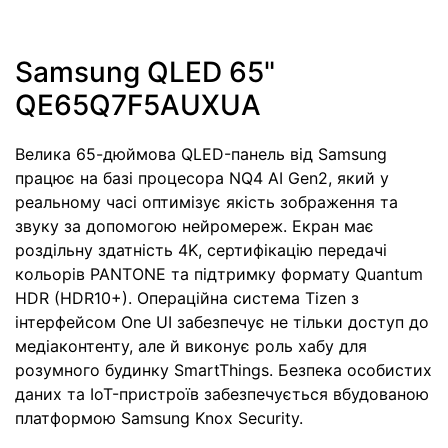
Samsung QLED 65"
QE65Q7F5AUXUA
Велика 65-дюймова QLED-панель від Samsung
працює на базі процесора NQ4 AI Gen2, який у
реальному часі оптимізує якість зображення та
звуку за допомогою нейромереж. Екран має
роздільну здатність 4K, сертифікацію передачі
кольорів PANTONE та підтримку формату Quantum
HDR (HDR10+). Операційна система Tizen з
інтерфейсом One UI забезпечує не тільки доступ до
медіаконтенту, але й виконує роль хабу для
розумного будинку SmartThings. Безпека особистих
даних та IoT-пристроїв забезпечується вбудованою
платформою Samsung Knox Security.