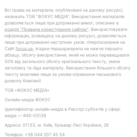
Всі права на матеріали, опубліковані на даному ресурсі,
належать ТОВ "ФОКУС МЕДІА". Використання матеріалів
дозволяється лише при дотриманні вимог, описаних в
розділі "Правила користування сайтом"
. Використовувати
інформацію, розміщену на даному ресурсі, дозволяється
лише при дотриманні наступних умов: гіперпосилання на
Cайт
focus.ua
, згадки першоджерела не нижче першого
абзацу, обсягу використання, який не може перевищувати
50% від загального обсягу оригінального тексту, зміни
заголовку та ліда матеріалу. Використання більшого обсягу
тексту можливе лише за умови отримання письмового
дозволу Компанії.
ТОВ «ФОКУС МЕДІА»
Онлайн-медіа ФОКУС
Ідентифікатор онлайн-медіа в Реєстрі суб’єктів у сфері
медіа — R40-03129
Адреса: 01133, м. Київ, бульвар Лесі Українки, 26
Телефон: +38 044 207 45 54