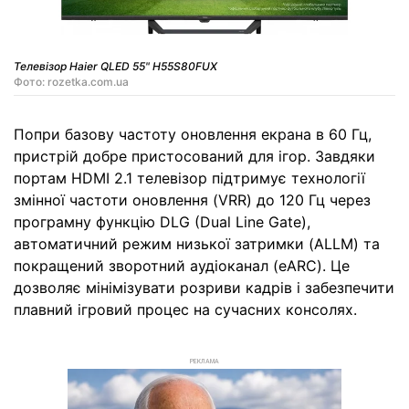
Телевізор Haier QLED 55" H55S80FUX
Фото: rozetka.com.ua
Попри базову частоту оновлення екрана в 60 Гц,
пристрій добре пристосований для ігор. Завдяки
портам HDMI 2.1 телевізор підтримує технології
змінної частоти оновлення (VRR) до 120 Гц через
програмну функцію DLG (Dual Line Gate),
автоматичний режим низької затримки (ALLM) та
покращений зворотний аудіоканал (eARC). Це
дозволяє мінімізувати розриви кадрів і забезпечити
плавний ігровий процес на сучасних консолях.
РЕКЛАМА