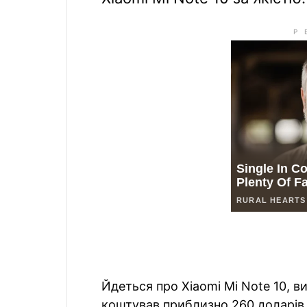
Йдеться про Xiaomi Mi Note 10, в
коштував приблизно 260 доларів.