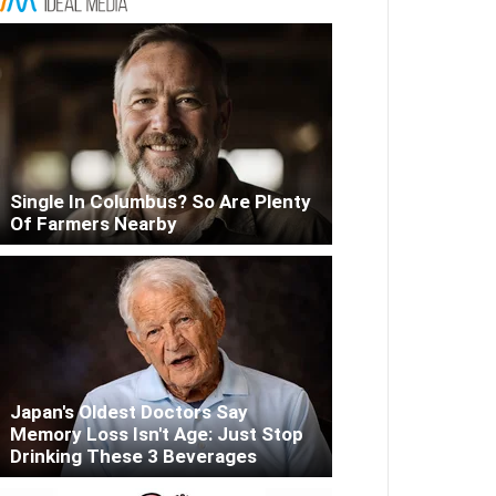
Single In Columbus? So Are Plenty
Of Farmers Nearby
Japan's Oldest Doctors Say
Memory Loss Isn't Age: Just Stop
Drinking These 3 Beverages