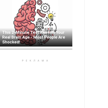
This 2-Minute Test Reveals Your
Real Brain Age - Most People Are
Woman Lives In Garage - Don't
Shocked!
Judge Until You Peek Inside