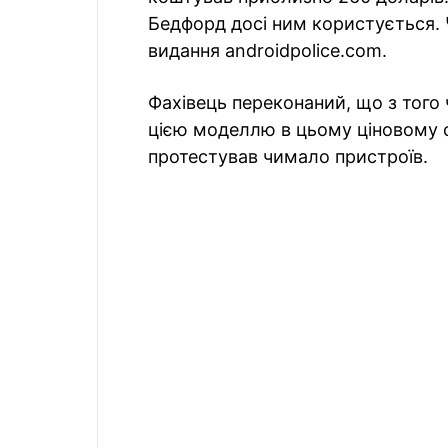
Бедфорд досі ним користується. 
видання androidpolice.com.
Фахівець переконаний, що з того 
цією моделлю в цьому ціновому с
протестував чимало пристроїв.