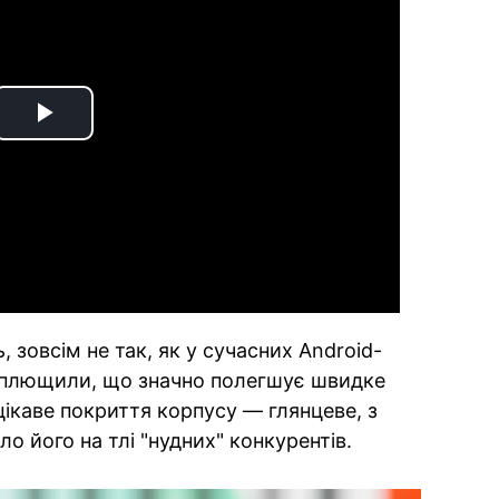
Play
Video
 зовсім не так, як у сучасних Android-
сплющили, що значно полегшує швидке
цікаве покриття корпусу — глянцеве, з
о його на тлі "нудних" конкурентів.