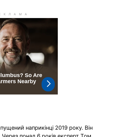
ипущений наприкінці 2019 року. Він
 Через понад 6 років експерт Том