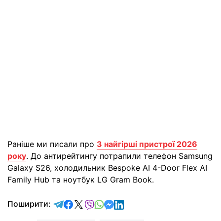
Раніше ми писали про
3 найгірші пристрої 2026
року
. До антирейтингу потрапили телефон Samsung
Galaxy S26, холодильник Bespoke AI 4-Door Flex AI
Family Hub та ноутбук LG Gram Book.
відправити у Telegram
поділитись у Facebook
поділитись у X
відправити у Viber
відправити у Whatsapp
відправити у Messenger
відправити у LinkedIn
Поширити: