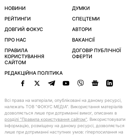
НОВИНИ
ДУМКИ
РЕЙТИНГИ
СПЕЦТЕМИ
ДОВГИЙ ФОКУС
АВТОРИ
ПРО НАС
ВАКАНСІЇ
ПРАВИЛА
ДОГОВІР ПУБЛІЧНОЇ
КОРИСТУВАННЯ
ОФЕРТИ
САЙТОМ
РЕДАКЦІЙНА ПОЛІТИКА
Всі права на матеріали, опубліковані на даному ресурсі,
належать ТОВ "ФОКУС МЕДІА". Використання матеріалів
дозволяється лише при дотриманні вимог, описаних в
розділі "Правила користування сайтом"
. Використовувати
інформацію, розміщену на даному ресурсі, дозволяється
лише при дотриманні наступних умов: гіперпосилання на