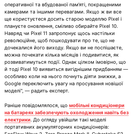
оперативної та вбудованої пам’яті, покращеними
камерами та іншими перевагами. Якщо ж ви все
ще користуєтеся досить старою моделлю Pixel і
плануєте оновлення, сміливо обирайте Pixel 10.
Навряд чи Pixel 11 запропонує щось настільки
революційне, щоб пошкодувати про те, що не
дочекалися його виходу. Якщо ви не поспішаєте,
можна почекати кілька місяців і подивитися, як
розвиватимуться події. Однак цілком імовірно, що
й тоді Pixel 10 виявиться вигіднішим придбанням —
особливо коли на нього почнуть діяти знижки, а
Google переключить увагу на просування новішої
моделі", — радить експерт.
Раніше повідомлялося, що
мобільні кондиціонери
на батареях забезпечують охолодження навіть без
електрики
. До огляду увійшли такі моделі
портативних акумуляторних кондиціонерів: