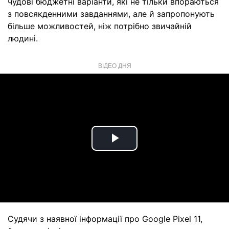
чудові бюджетні варіанти, які не тільки впораються
з повсякденними завданнями, але й запропонують
більше можливостей, ніж потрібно звичайній
людині.
ВІДЕО ДНЯ
Play
Video
Судячи з наявної інформації про Google Pixel 11,