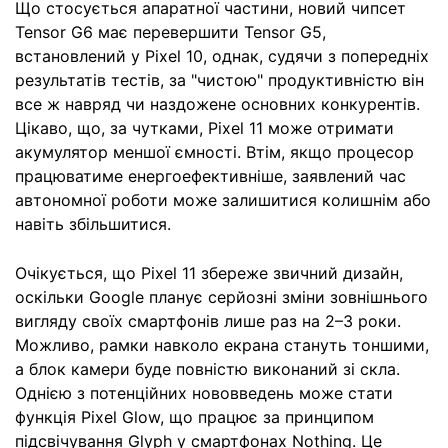
Що стосується апаратної частини, новий чипсет
Tensor G6 має перевершити Tensor G5,
встановлений у Pixel 10, однак, судячи з попередніх
результатів тестів, за "чистою" продуктивністю він
все ж навряд чи наздожене основних конкурентів.
Цікаво, що, за чутками, Pixel 11 може отримати
акумулятор меншої ємності. Втім, якщо процесор
працюватиме енергоефективніше, заявлений час
автономної роботи може залишитися колишнім або
навіть збільшитися.
Очікується, що Pixel 11 збереже звичний дизайн,
оскільки Google планує серйозні зміни зовнішнього
вигляду своїх смартфонів лише раз на 2–3 роки.
Можливо, рамки навколо екрана стануть тоншими,
а блок камери буде повністю виконаний зі скла.
Однією з потенційних нововведень може стати
функція Pixel Glow, що працює за принципом
підсвічування Glyph у смартфонах Nothing. Це