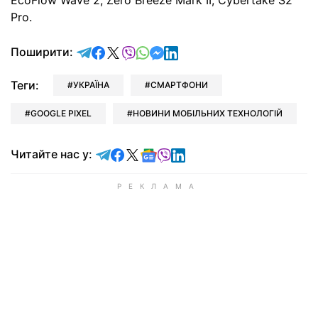
EcoFlow Wave 2, Zero Breeze Mark II, Cybertake S2
Pro.
відправити у Telegram
поділитись у Facebook
поділитись у X
відправити у Viber
відправити у Whatsapp
відправити у Messenger
відправити у LinkedIn
Поширити:
Теги:
УКРАЇНА
СМАРТФОНИ
GOOGLE PIXEL
НОВИНИ МОБІЛЬНИХ ТЕХНОЛОГІЙ
Читайте у Telegram
Читайте у Facebook
Читайте у X
Читайте у Google news
Читайте у Viber
Читайте у LinkedIn
Читайте нас у: