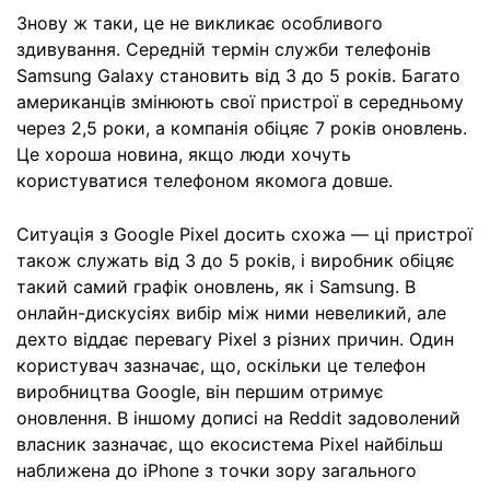
Знову ж таки, це не викликає особливого
здивування. Середній термін служби телефонів
Samsung Galaxy становить від 3 до 5 років. Багато
американців змінюють свої пристрої в середньому
через 2,5 роки, а компанія обіцяє 7 років оновлень.
Це хороша новина, якщо люди хочуть
користуватися телефоном якомога довше.
Ситуація з Google Pixel досить схожа — ці пристрої
також служать від 3 до 5 років, і виробник обіцяє
такий самий графік оновлень, як і Samsung. В
онлайн-дискусіях вибір між ними невеликий, але
дехто віддає перевагу Pixel з різних причин. Один
користувач зазначає, що, оскільки це телефон
виробництва Google, він першим отримує
оновлення. В іншому дописі на Reddit задоволений
власник зазначає, що екосистема Pixel найбільш
наближена до iPhone з точки зору загального