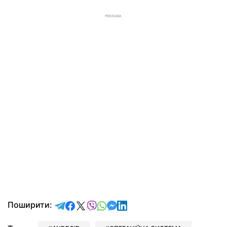
РЕКЛАМА
відправити у Telegram
поділитись у Facebook
поділитись у X
відправити у Viber
відправити у Whatsapp
відправити у Messenger
відправити у LinkedIn
Поширити: