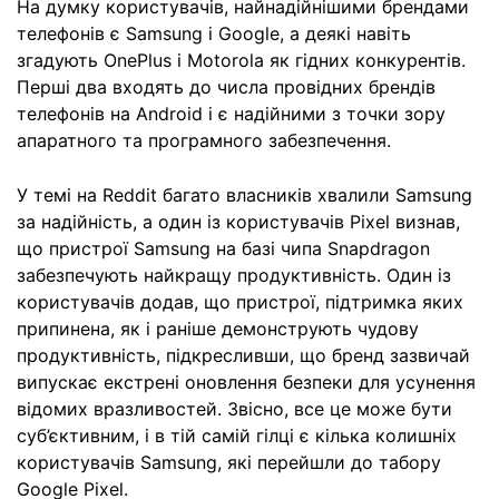
На думку користувачів, найнадійнішими брендами
телефонів є Samsung і Google, а деякі навіть
згадують OnePlus і Motorola як гідних конкурентів.
Перші два входять до числа провідних брендів
телефонів на Android і є надійними з точки зору
апаратного та програмного забезпечення.
У темі на Reddit багато власників хвалили Samsung
за надійність, а один із користувачів Pixel визнав,
що пристрої Samsung на базі чипа Snapdragon
забезпечують найкращу продуктивність. Один із
користувачів додав, що пристрої, підтримка яких
припинена, як і раніше демонструють чудову
продуктивність, підкресливши, що бренд зазвичай
випускає екстрені оновлення безпеки для усунення
відомих вразливостей. Звісно, все це може бути
суб’єктивним, і в тій самій гілці є кілька колишніх
користувачів Samsung, які перейшли до табору
Google Pixel.