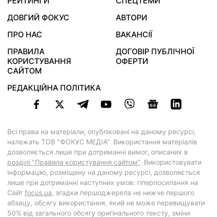
РЕЙТИНГИ
СПЕЦТЕМИ
ДОВГИЙ ФОКУС
АВТОРИ
ПРО НАС
ВАКАНСІЇ
ПРАВИЛА
ДОГОВІР ПУБЛІЧНОЇ
КОРИСТУВАННЯ
ОФЕРТИ
САЙТОМ
РЕДАКЦІЙНА ПОЛІТИКА
Всі права на матеріали, опубліковані на даному ресурсі,
належать ТОВ "ФОКУС МЕДІА". Використання матеріалів
дозволяється лише при дотриманні вимог, описаних в
розділі "Правила користування сайтом"
. Використовувати
інформацію, розміщену на даному ресурсі, дозволяється
лише при дотриманні наступних умов: гіперпосилання на
Cайт
focus.ua
, згадки першоджерела не нижче першого
абзацу, обсягу використання, який не може перевищувати
50% від загального обсягу оригінального тексту, зміни