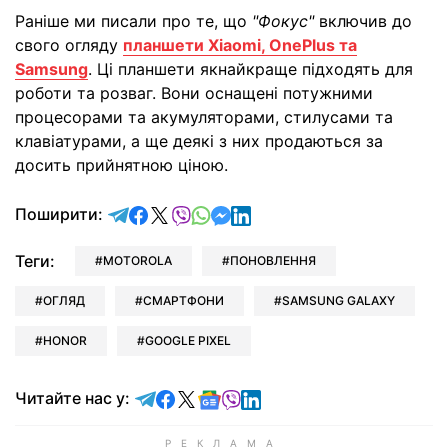
Раніше ми писали про те, що
"Фокус"
включив до
свого огляду
планшети Xiaomi, OnePlus та
Samsung
. Ці планшети якнайкраще підходять для
роботи та розваг. Вони оснащені потужними
процесорами та акумуляторами, стилусами та
клавіатурами, а ще деякі з них продаються за
досить прийнятною ціною.
відправити у Telegram
поділитись у Facebook
поділитись у X
відправити у Viber
відправити у Whatsapp
відправити у Messenger
відправити у LinkedIn
Поширити:
Теги:
MOTOROLA
ПОНОВЛЕННЯ
ОГЛЯД
СМАРТФОНИ
SAMSUNG GALAXY
HONOR
GOOGLE PIXEL
Читайте у Telegram
Читайте у Facebook
Читайте у X
Читайте у Google news
Читайте у Viber
Читайте у LinkedIn
Читайте нас у: