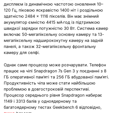
дисплеєм із динамічною частотою оновлення 10–
120 Гц, піковою яскравістю 1400 ніт і роздільною
здатністю 2484 × 1116 пікселів. Він має знімний
акумулятор ємністю 4415 мА·год із підтримкою
швидкої зарядки потужністю 30 Вт. Система камер
включає 50-мегапіксельну основну камеру та 13-
мегапіксельну надширококутну камеру на задній
панелі, а також 32-мегапіксельну фронтальну
камеру для селфі.
Однак саме процесор може розчарувати. Телефон
працює на чіпі Snapdragon 7s Gen 3 у поєднанні з 8
ГБ оперативної пам’яті та 256 ГБ вбудованої пам’яті.
Продуктивність чіпа може стати найбільшою
проблемою в довгостроковій перспективі.
Процесор середнього рівня Snapdragon набирає
1149 і 3313 балів у одноядерному та
багатоядерному тестах Geekbench 6 відповідно,