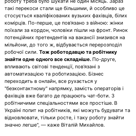
роботу треба було шукати не один місяць. Зараз
такі перекоси стали ще більшими, й особливо це
стосується кваліфікованих вузьких фахівців, білих
комірців. По-перше, це пов’язано з війною: жінки
поїхали за кордон, чоловіки пішли на фронт. Ринок
потенційних претендентів на вакансії знизився на
мільйони, до того ж, відбувається перерозподіл
робочої сили.
Тож роботодавцю та робітнику
знайти одне одного все складніше.
По-друге,
впливають світові тенденції, пов’язані з
автоматизацією та роботизацією. Бізнес
переходить в онлайн, все рухається у
"безконтактному" напрямку, замість операторів і
фахівців вже багато де працюють чат-боти. З
робітничими спеціальностями все простіше.
В
Україні попит на робітників, які можуть будувати та
відновлювати, тільки росте, і таку роботу знайти
значно легше", — каже Віталій Михайлов.