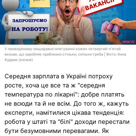
У проведеному нещодавно опитуванні кожен четвертий-п'ятий
вказав, що заробляє приблизно стільки, скільки треба | Фото: Анна
Кудрик (колаж)
Середня зарплата в Україні потроху
росте, хоча це все та ж "середня
температура по лікарні": добре платять
не всюди та й не всім. До того ж, кажуть
експерти, намітилися цікава тенденція:
робота у штаті та "білі" доходи перестали
бути безумовними перевагами. Як