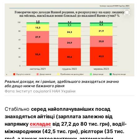
Реальні доходи, як і раніше, здебільшого знаходяться значно
або дещо нижче бажаного рівня
Фото: Інститут соціології НАН України
Стабільно
серед найоплачуваніших посад
знаходяться айтівці (зарплата залежно від
напрямку
складає
від 27,2 до 80 тис. грн), водії-
міжнародники (42,5 тис. грн), рієлтори (35 тис.
грн), а також автоелектрики, автомеханіки,