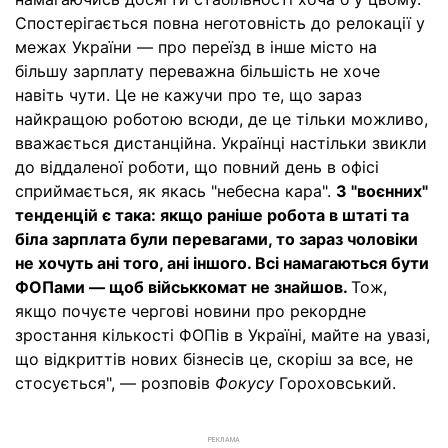
Спостерігається повна неготовність до релокації у
межах України — про переїзд в інше місто на
більшу зарплату переважна більшість не хоче
навіть чути. Це не кажучи про те, що зараз
найкращою роботою всюди, де це тільки можливо,
вважається дистанційна. Українці настільки звикли
до віддаленої роботи, що повний день в офісі
сприймається, як якась "небесна кара".
З "воєнних"
тенденцій є така: якщо раніше робота в штаті та
біла зарплата були перевагами, то зараз чоловіки
не хочуть ані того, ані іншого. Всі намагаються бути
ФОПами — щоб військкомат не знайшов.
Тож,
якщо почуєте чергові новини про рекордне
зростання кількості ФОПів в Україні, майте на увазі,
що відкриттів нових бізнесів це, скоріш за все, не
стосується", — розповів
Фокусу
Гороховський.
РЕКЛАМА