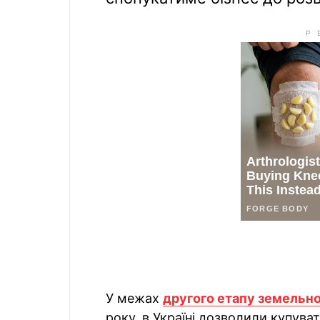
У межах
другого етапу земельн
року, в Україні дозволили купува