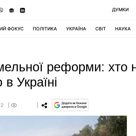
ДУМКИ
ИЙ ФОКУС
ПОЛІТИКА
УКРАЇНА
СВІТ
НАУКА
ДІДЖИТАЛ
АВТО
СВІТФАН
КУ
мельної реформи: хто 
 в Україні
12
0