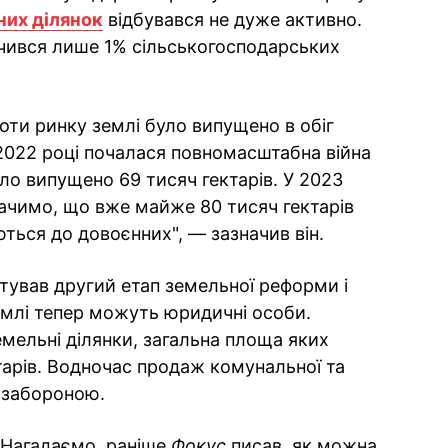
них ділянок
відбувався не дуже активно.
учився лише 1% сільськогосподарських
боти ринку землі було випущено в обіг
 2022 році почалася повномасштабна війна
було випущено 69 тисяч гектарів. У 2023
ачимо, що вже майже 80 тисяч гектарів
ться до довоєнних", — зазначив він.
ртував другий етап земельної реформи і
емлі тепер можуть юридичні особи.
мельні ділянки, загальна площа яких
тарів. Водночас продаж комунальної та
 забороною.
Нагадаємо, раніше
Фокус
писав, як можна