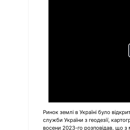
Ринок землі в Україні було відкр
служби України з геодезії, карто
восени 2023-го розповідав, що з