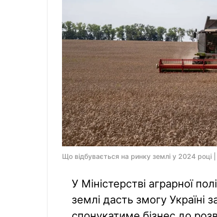
Що відбувається на ринку землі у 2024 році 
У Міністерстві аграрної по
землі дасть змогу Україні з
спонукатиме бізнес до розв