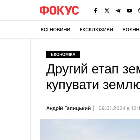
ВСІ НОВИНИ
ЕКСКЛЮЗИВИ
ВОЄНН
ЕКОНОМІКА
Другий етап зе
купувати землю
Андрiй Галицький
09.01.2024 в 12: