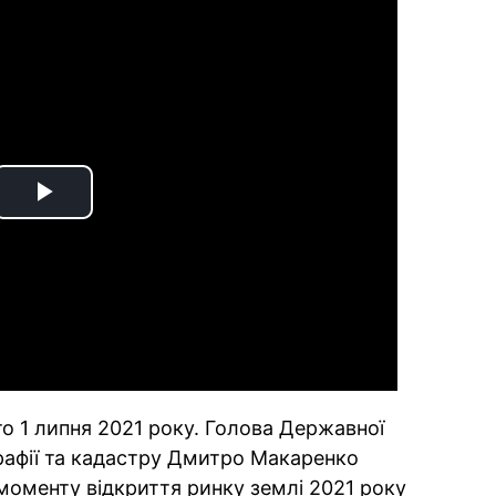
Play
Video
ито 1 липня 2021 року. Голова Державної
графії та кадастру Дмитро Макаренко
 моменту відкриття ринку землі 2021 року