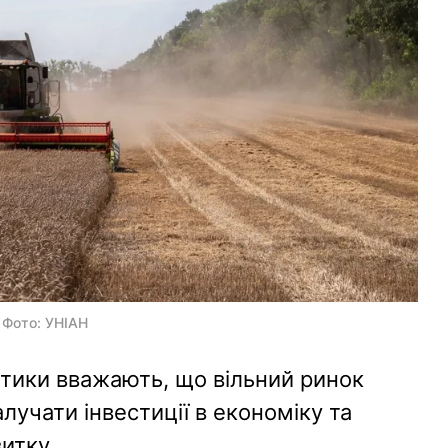
| Фото: УНІАН
літики вважають, що вільний ринок
алучати інвестиції в економіку та
итку.