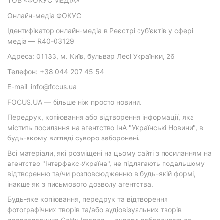
ТОВ «ФОКУС МЕДІА»
Онлайн-медіа ФОКУС
Ідентифікатор онлайн-медіа в Реєстрі суб’єктів у сфері
медіа — R40-03129
Адреса: 01133, м. Київ, бульвар Лесі Українки, 26
Телефон: +38 044 207 45 54
E-mail: info@focus.ua
FOCUS.UA — більше ніж просто новини.
Передрук, копіювання або відтворення інформації, яка
містить посилання на агентство ІнА "Українські Новини", в
будь-якому вигляді суворо заборонені.
Всі матеріали, які розміщені на цьому сайті з посиланням на
агентство "Інтерфакс-Україна", не підлягають подальшому
відтворенню та/чи розповсюдженню в будь-якій формі,
інакше як з письмового дозволу агентства.
Будь-яке копіювання, передрук та відтворення
фотографічних творів та/або аудіовізуальних творів
правовласника Getty Images — суворо забороняється.