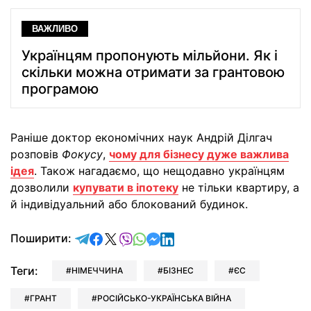
ВАЖЛИВО
Українцям пропонують мільйони. Як і
скільки можна отримати за грантовою
програмою
Раніше доктор економічних наук Андрій Ділгач
розповів
Фокусу
,
чому для бізнесу дуже важлива
ідея
. Також нагадаємо, що нещодавно українцям
дозволили
купувати в іпотеку
не тільки квартиру, а
й індивідуальний або блокований будинок.
відправити у Telegram
поділитись у Facebook
поділитись у X
відправити у Viber
відправити у Whatsapp
відправити у Messenger
відправити у LinkedIn
Поширити:
Теги:
НІМЕЧЧИНА
БІЗНЕС
ЄС
ГРАНТ
РОСІЙСЬКО-УКРАЇНСЬКА ВІЙНА