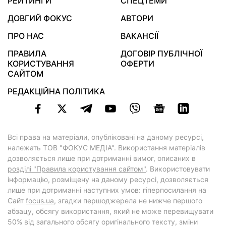
РЕЙТИНГИ
СПЕЦТЕМИ
ДОВГИЙ ФОКУС
АВТОРИ
ПРО НАС
ВАКАНСІЇ
ПРАВИЛА
ДОГОВІР ПУБЛІЧНОЇ
КОРИСТУВАННЯ
ОФЕРТИ
САЙТОМ
РЕДАКЦІЙНА ПОЛІТИКА
Всі права на матеріали, опубліковані на даному ресурсі,
належать ТОВ "ФОКУС МЕДІА". Використання матеріалів
дозволяється лише при дотриманні вимог, описаних в
розділі "Правила користування сайтом"
. Використовувати
інформацію, розміщену на даному ресурсі, дозволяється
лише при дотриманні наступних умов: гіперпосилання на
Cайт
focus.ua
, згадки першоджерела не нижче першого
абзацу, обсягу використання, який не може перевищувати
50% від загального обсягу оригінального тексту, зміни