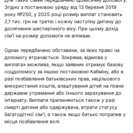
Для таких сімей передбачено щомісячну допомогу.
Згідно з постановою уряду від 13 березня 2019
року №250, у 2025 році розмір виплат становить
2,1 тис. грн на третю і кожну наступну дитину до
досягнення шестирічного віку. При цьому дохід
сім'ї на розмір допомоги не впливає.
Однак передбачено обставини, за яких право на
допомогу втрачається. Зокрема, відмова у
виплатах можлива, якщо заявник отримує базову
соцдопомогу за іншою постановою Кабміну, або в
разі позбавлення батьківських прав, нецільового
використання коштів, влаштування дітей на повне
державне утримання або їхнього зарахування до
інтернату. Виплати припиняються також у разі
смерті дитини або одержувача, втрати статусу
багатодітної сім'ї, а також якщо батько потрапив у
місця позбавлення волі.