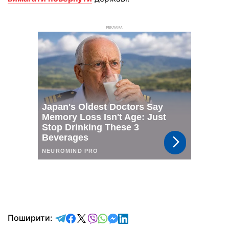
РЕКЛАМА
відправити у Telegram
поділитись у Facebook
поділитись у X
відправити у Viber
відправити у Whatsapp
відправити у Messenger
відправити у LinkedIn
Поширити: