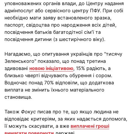
уповноважених органів влади, до Центру надання
адмінпослуг або сервісного центру ПФУ. При собі
необхідно мати заяву встановленого зразка,
паспорт, свідоцтва про народження всіх дітей,
посвідчення батьків багатодітної сім'ї та
посвідчення дитини (з шестирічного віку).
Нагадаємо, що опитування українців про "тисячу
Зеленського" показало, що понад третина
здивовані
новою ініціативою
, 15% радіють, а
близько чверті відчувають обурення і сором.
Водночас понад 70% відповіли, що додаткова
виплата не змінить їхнього матеріального
становища.
Також
Фокус
писав про те, що якщо людина не
відповідає критеріям, за яких надається допомога,
її можуть скасувати, а вже
виплачені гроші
вимагати повернути
державі.