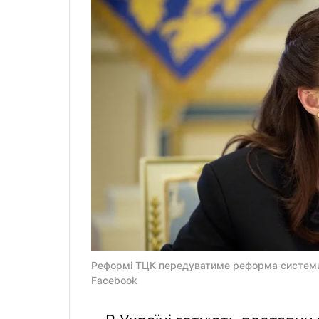
Реформі ТЦК передуватиме реформа системи 
Facebook