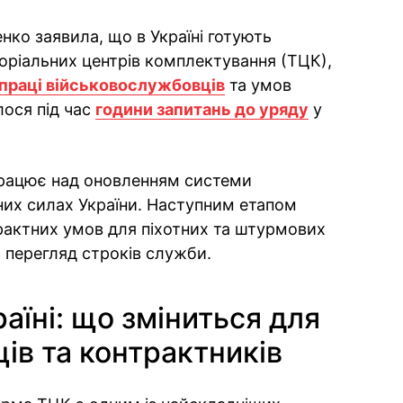
нко заявила, що в Україні готують
оріальних центрів комплектування (ТЦК),
праці військовослужбовців
та умов
ося під час
години запитань до уряду
у
працює над оновленням системи
них силах України. Наступним етапом
рактних умов для піхотних та штурмових
я перегляд строків служби.
аїні: що зміниться для
ів та контрактників