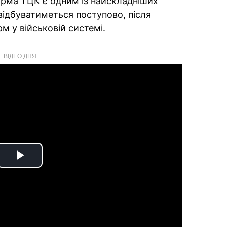
рма ТЦК є одним із найскладніших
відбуватиметься поступово, після
рм у військовій системі.
ВІДЕО ДНЯ
Play
Video