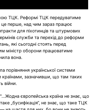
мою ТЦК. Реформі ТЦК передуватиме
 це перше, над чим зараз працює
нтракти для піхотинців та штурмових
 термінів служби та перехід до реформи
ань, які сьогодні стоять перед
цим міністр оборони працюватиме
чила вона.
а порівняння української системи
 країнами, зазначивши, що там таких
ь війни.
"…Жодна європейська країна не знає, що
таке „бусифікація“, не знає, що таке ТЦК
— на щастя для них, бо вони не знають,