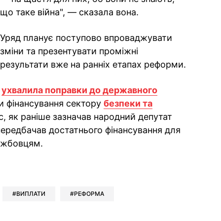
що таке війна", — сказала вона.
Уряд планує поступово впроваджувати
зміни та презентувати проміжні
результати вже на ранніх етапах реформи.
а
ухвалила поправки до державного
и фінансування сектору
безпеки та
, як раніше зазначав народний депутат
ередбачав достатнього фінансування для
ужбовцям.
ok
ber
 Whatsapp
и у Messenger
ти у LinkedIn
ВИПЛАТИ
РЕФОРМА