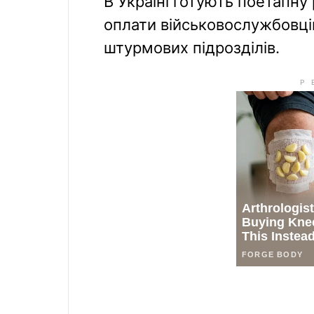
В Україні готують поетапну
оплати військовослужбовців
штурмових підрозділів.