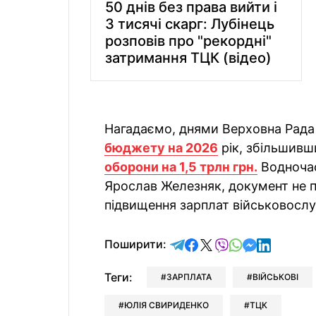
50 днів без права вийти і
3 тисячі скарг: Лубінець
розповів про "рекордні"
затримання ТЦК (відео)
Нагадаємо, днями Верховна Рад
бюджету на 2026
рік, збільшивш
оборони на 1,5 трлн грн.
Водночас
Ярослав Железняк, документ не п
підвищення зарплат військовосл
відправити у Telegram
поділитись у Facebo
поділитись у X
відправити у Vi
відправити у
відправит
відправи
Поширити:
Теги:
ЗАРПЛАТА
ВІЙСЬКОВІ
ЮЛІЯ СВИРИДЕНКО
ТЦК