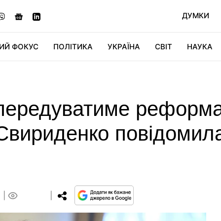
ДУМКИ
ИЙ ФОКУС
ПОЛІТИКА
УКРАЇНА
СВІТ
НАУКА
ДІДЖИТАЛ
АВТО
СВІТФАН
КУ
передуватиме реформа
 Свириденко повідомил
0