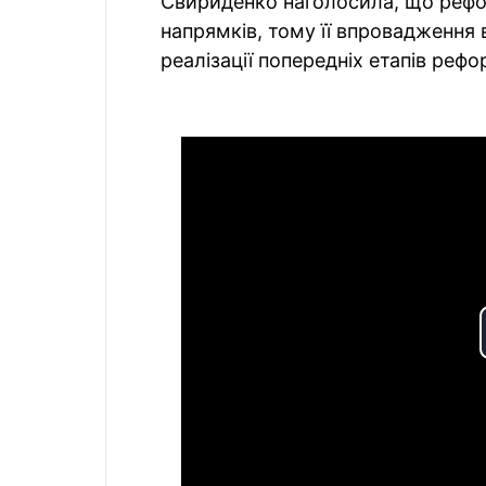
Свириденко наголосила, що рефо
напрямків, тому її впровадження 
реалізації попередніх етапів рефо