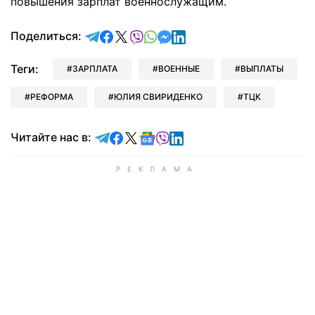
повышения зарплат военнослужащим.
отправить в Telegram
поделиться в Facebook
поделиться в X
отправить в Viber
отправить в Whatsapp
отправить в Messenger
отправить в LinkedIn
Поделиться:
Теги:
ЗАРПЛАТА
ВОЕННЫЕ
ВЫПЛАТЫ
РЕФОРМА
ЮЛИЯ СВИРИДЕНКО
ТЦК
Читайте в Telegram
Читайте в Facebook
Читайте в X
Читайте в Google news
Читайте в Viber
Читайте в LinkedIn
Читайте нас в: