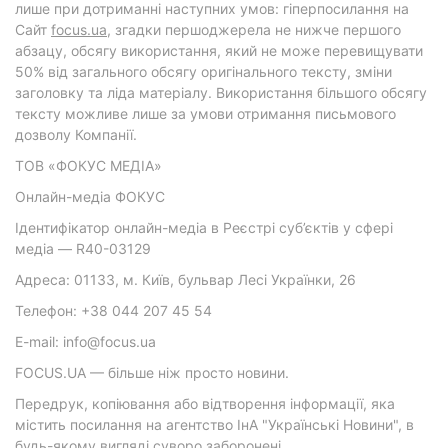
лише при дотриманні наступних умов: гіперпосилання на
Cайт
focus.ua
, згадки першоджерела не нижче першого
абзацу, обсягу використання, який не може перевищувати
50% від загального обсягу оригінального тексту, зміни
заголовку та ліда матеріалу. Використання більшого обсягу
тексту можливе лише за умови отримання письмового
дозволу Компанії.
ТОВ «ФОКУС МЕДІА»
Онлайн-медіа ФОКУС
Ідентифікатор онлайн-медіа в Реєстрі суб’єктів у сфері
медіа — R40-03129
Адреса: 01133, м. Київ, бульвар Лесі Українки, 26
Телефон: +38 044 207 45 54
E-mail: info@focus.ua
FOCUS.UA — більше ніж просто новини.
Передрук, копіювання або відтворення інформації, яка
містить посилання на агентство ІнА "Українські Новини", в
будь-якому вигляді суворо заборонені.