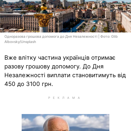
Одноразова грошова допомога до Дня Незалежності | Фото: Glib
Albovsky/Unsplash
Вже влітку частина українців отримає
разову грошову допомогу. До Дня
Незалежності виплати становитимуть від
450 до 3100 грн.