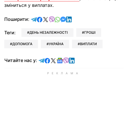
зміниться у виплатах.
відправити у Telegram
поділитись у Facebook
поділитись у X
відправити у Viber
відправити у Whatsapp
відправити у Messenger
відправити у LinkedIn
Поширити:
Теги:
ДЕНЬ НЕЗАЛЕЖНОСТІ
ГРОШІ
ДОПОМОГА
УКРАЇНА
ВИПЛАТИ
Читайте у Telegram
Читайте у Facebook
Читайте у X
Читайте у Google news
Читайте у Viber
Читайте у LinkedIn
Читайте нас у: