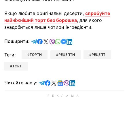
Якщо любите оригінальні десерти,
спробуйте
найніжніший торт без борошна
, для якого
знадобиться лише чотири інгредієнти.
відправити у Telegram
поділитись у Facebook
поділитись у X
відправити у Viber
відправити у Whatsapp
відправити у Messenger
відправити у LinkedIn
Поширити:
Теги:
ТОРТИ
РЕЦЕПТИ
РЕЦЕПТ
ТОРТ
Читайте у Telegram
Читайте у Facebook
Читайте у X
Читайте у Google news
Читайте у Viber
Читайте у LinkedIn
Читайте нас у: