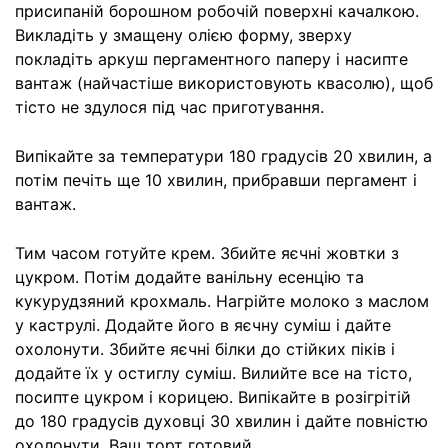
присипаній борошном робочій поверхні качалкою.
Викладіть у змащену олією форму, зверху
покладіть аркуш пергаментного паперу і насипте
вантаж (найчастіше використовують квасолю), щоб
тісто не здулося під час приготування.
Випікайте за температури 180 градусів 20 хвилин, а
потім печіть ще 10 хвилин, прибравши пергамент і
вантаж.
Тим часом готуйте крем. Збийте яєчні жовтки з
цукром. Потім додайте ванільну есенцію та
кукурудзяний крохмаль. Нагрійте молоко з маслом
у каструлі. Додайте його в яєчну суміш і дайте
охолонути. Збийте яєчні білки до стійких піків і
додайте їх у остиглу суміш. Вилийте все на тісто,
посипте цукром і корицею. Випікайте в розігрітій
до 180 градусів духовці 30 хвилин і дайте повністю
охолонути. Ваш торт готовий.