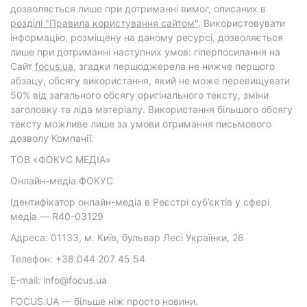
дозволяється лише при дотриманні вимог, описаних в
розділі "Правила користування сайтом"
. Використовувати
інформацію, розміщену на даному ресурсі, дозволяється
лише при дотриманні наступних умов: гіперпосилання на
Cайт
focus.ua
, згадки першоджерела не нижче першого
абзацу, обсягу використання, який не може перевищувати
50% від загального обсягу оригінального тексту, зміни
заголовку та ліда матеріалу. Використання більшого обсягу
тексту можливе лише за умови отримання письмового
дозволу Компанії.
ТОВ «ФОКУС МЕДІА»
Онлайн-медіа ФОКУС
Ідентифікатор онлайн-медіа в Реєстрі суб’єктів у сфері
медіа — R40-03129
Адреса: 01133, м. Київ, бульвар Лесі Українки, 26
Телефон: +38 044 207 45 54
E-mail: info@focus.ua
FOCUS.UA — більше ніж просто новини.