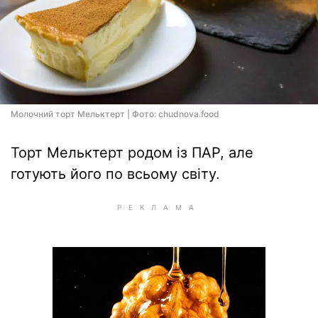
Молочний торт Мельктерт | Фото: chudnova.food
Торт Мельктерт родом із ПАР, але
готують його по всьому світу.