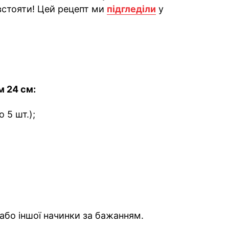
встояти! Цей рецепт ми
підгледіли
у
м 24 см:
о 5 шт.);
або іншої начинки за бажанням.