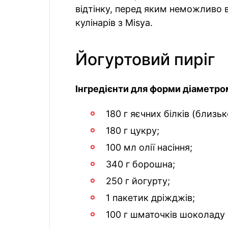
відтінку, перед яким неможливо 
кулінарів з Misya.
Йогуртовий пиріг
Інгредієнти для форми діаметро
180 г яєчних білків (близьк
180 г цукру;
100 мл олії насіння;
340 г борошна;
250 г йогурту;
1 пакетик дріжджів;
100 г шматочків шоколаду 