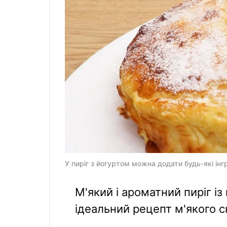
У пиріг з йогуртом можна додати будь-які інг
М'який і ароматний пиріг із
ідеальний рецепт м'якого с