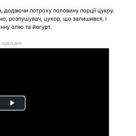
ів, додаючи потроху половину порції цукру.
но, розпушувач, цукор, що залишився, і
нну олію та йогурт.
ВІДЕО ДНЯ
Play
Video