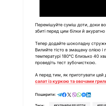
Перемішуйте суміш доти, доки во
збиті перед цим білки й акуратно
Тепер додайте шоколадну стружк
Вилийте тісто в змащену олією і
температурі 180°C близько 40 хв
проведіть тест зубочисткою.
А перед тим, як приготувати цей 
салат із куркою та овочами грил
відправити у Telegram
поділитись у Facebo
поділитись у X
відправити у Vi
відправити у
відправит
відправи
Поширити:
Теги:
КУЛІНАРНІ РЕЦЕПТИ
РЕЦ