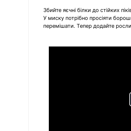
Збийте яєчні білки до стійких пік
У миску потрібно просіяти борош
перемішати. Тепер додайте росли