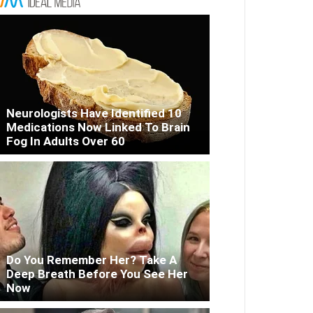
Neurologists Have Identified 10
Medications Now Linked To Brain
Fog In Adults Over 60
Do You Remember Her? Take A
Deep Breath Before You See Her
Now