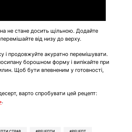
на не стане досить щільною. Додайте
 перемішайте від низу до верху.
у і продовжуйте акуратно перемішувати.
 посипану борошном форму і випікайте при
илин. Щоб бути впевненим у готовності,
десерт, варто спробувати цей рецепт:
ь
.
ok
ber
 Whatsapp
и у Messenger
ти у LinkedIn
ЕПТИ СТРАВ
РЕЦЕПТИ
РЕЦЕПТ