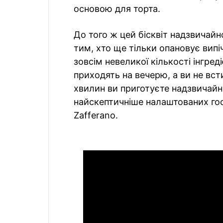
основою для торта.
До того ж цей бісквіт надзвичайн
тим, хто ще тільки опановує випіч
зовсім невеликої кількості інгреді
приходять на вечерю, а ви не вст
хвилин ви приготуєте надзвичайно
найскептичніше налаштованих го
Zafferano.