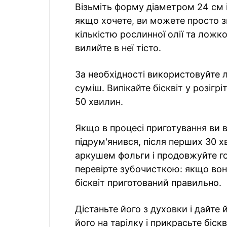
Візьміть форму діаметром 24 см і 
якщо хочете, ви можете просто з
кількістю рослинної олії та лож
вилийте в неї тісто.
За необхідності використовуйте 
суміш. Випікайте бісквіт у розігр
50 хвилин.
Якщо в процесі приготування ви в
підрум'янився, після перших 30 х
аркушем фольги і продовжуйте го
перевірте зубочисткою: якщо вон
бісквіт приготований правильно.
Дістаньте його з духовки і дайте
його на тарілку і прикрасьте біс