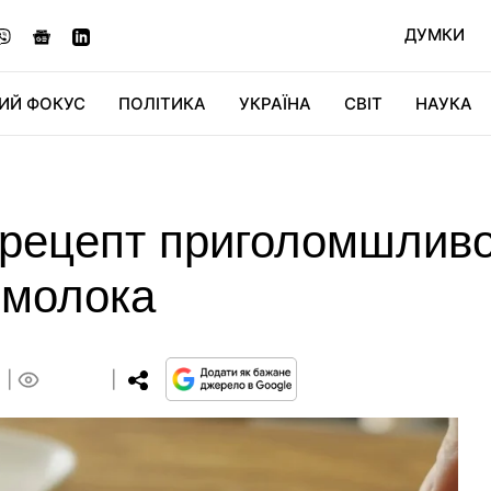
ДУМКИ
ИЙ ФОКУС
ПОЛІТИКА
УКРАЇНА
СВІТ
НАУКА
ДІДЖИТАЛ
АВТО
СВІТФАН
КУ
: рецепт приголомшливо
 молока
0