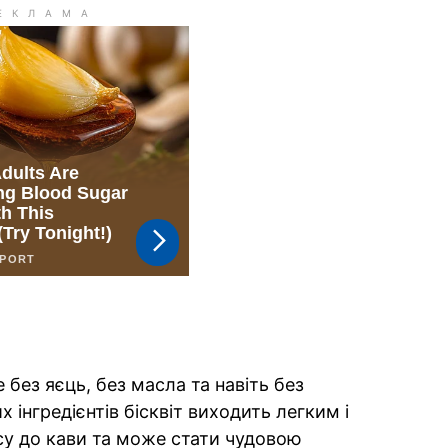
е без яєць, без масла та навіть без
х інгредієнтів бісквіт виходить легким і
усу до кави та може стати чудовою