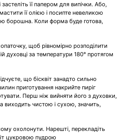
застеліть її папером для випічки. Або,
мастити її олією і посипте невеликою
кою борошна. Коли форма буде готова,
лопаточку, щоб рівномірно розподілити
ітій духовці за температури 180° протягом
ідчуєте, що бісквіт занадто сильно
вилин приготування накрийте пиріг
тувати. Перш ніж вийняти його з духовки,
а виходить чистою і сухою, значить,
 йому охолонути. Нарешті, перекладіть
квіт цукровою пудрою