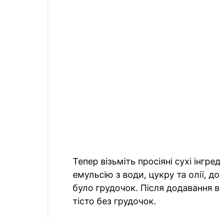
Тепер візьміть просіяні сухі інгре
емульсію з води, цукру та олії, 
було грудочок. Після додавання в
тісто без грудочок.