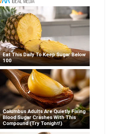
Eat This Daily To Keep Sugar Below
100
Columbus Adults Are Quietly Fixing
Blood Sugar Crashes With This
Compound (Try Tonight!)