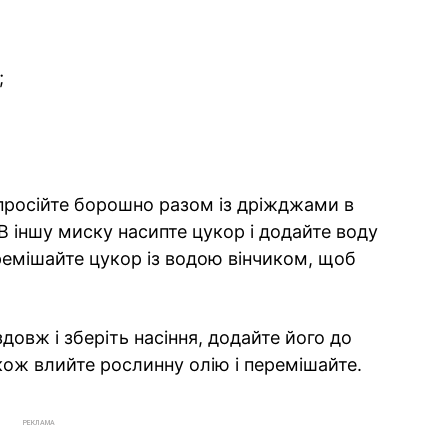
;
 просійте борошно разом із дріжджами в
 В іншу миску насипте цукор і додайте воду
ремішайте цукор із водою вінчиком, щоб
довж і зберіть насіння, додайте його до
кож влийте рослинну олію і перемішайте.
РЕКЛАМА