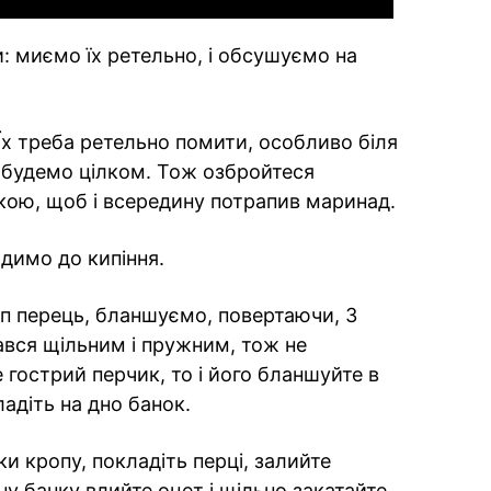
: миємо їх ретельно, і обсушуємо на
 Їх треба ретельно помити, особливо біля
 будемо цілком. Тож озбройтеся
кою, щоб і всередину потрапив маринад.
одимо до кипіння.
іп перець, бланшуємо, повертаючи, 3
ався щільним і пружним, тож не
гострий перчик, то і його бланшуйте в
ладіть на дно банок.
и кропу, покладіть перці, залийте
у банку влийте оцет і щільно закатайте