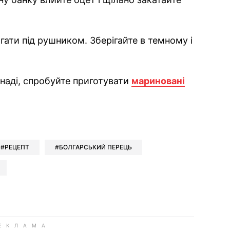
гати під рушником. Зберігайте в темному і
наді, спробуйте приготувати
мариновані
ok
ber
 Whatsapp
и у Messenger
ти у LinkedIn
РЕЦЕПТ
БОЛГАРСЬКИЙ ПЕРЕЦЬ
ook
Google news
 Viber
е у LinkedIn