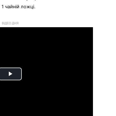
1 чайній ложці.
ВІДЕО ДНЯ
Play
Video