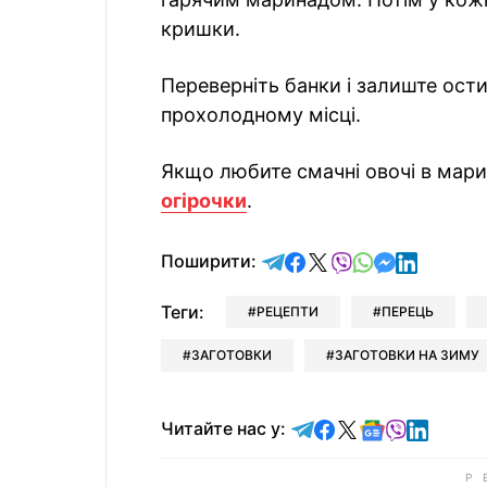
кришки.
Переверніть банки і залиште ости
прохолодному місці.
Якщо любите смачні овочі в мари
огірочки
.
відправити у Telegram
поділитись у Facebo
поділитись у X
відправити у Vi
відправити у
відправит
відправи
Поширити:
Теги:
РЕЦЕПТИ
ПЕРЕЦЬ
ЗАГОТОВКИ
ЗАГОТОВКИ НА ЗИМУ
Читайте у Telegram
Читайте у Faceb
Читайте у X
Читайте у 
Читайте у
Читайт
Читайте нас у: