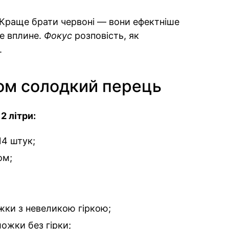
. Краще брати червоні — вони ефектніше
не вплине.
Фокус
розповість, як
.
ом солодкий перець
2 літри:
14 штук;
ом;
ожки з невеликою гіркою;
ложки без гірки;