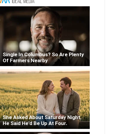
Single In Columbus? So Are Plenty
Of Farmers Nearby
She Asked About Saturday Night.
He Said He'd Be Up At Four.