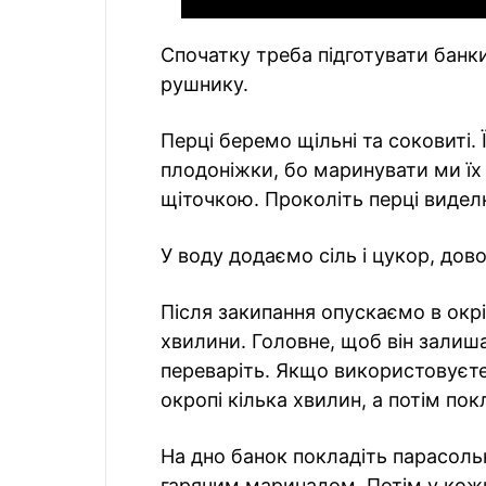
Спочатку треба підготувати банки
рушнику.
Перці беремо щільні та соковиті.
плодоніжки, бо маринувати ми їх
щіточкою. Проколіть перці видел
У воду додаємо сіль і цукор, дов
Після закипання опускаємо в окр
хвилини. Головне, щоб він залиш
переваріть. Якщо використовуєте 
окропі кілька хвилин, а потім пок
На дно банок покладіть парасольк
гарячим маринадом. Потім у кожн