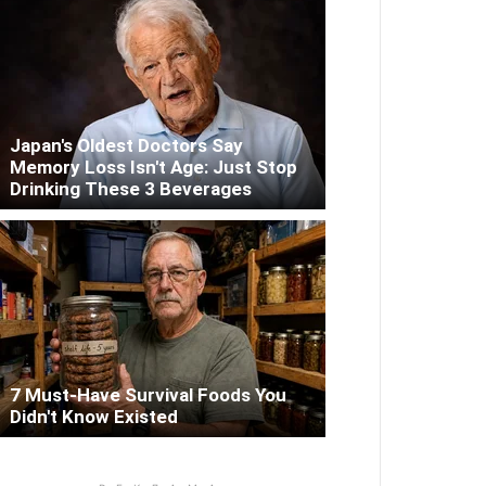
Japan's Oldest Doctors Say
Memory Loss Isn't Age: Just Stop
Drinking These 3 Beverages
7 Must-Have Survival Foods You
Didn't Know Existed