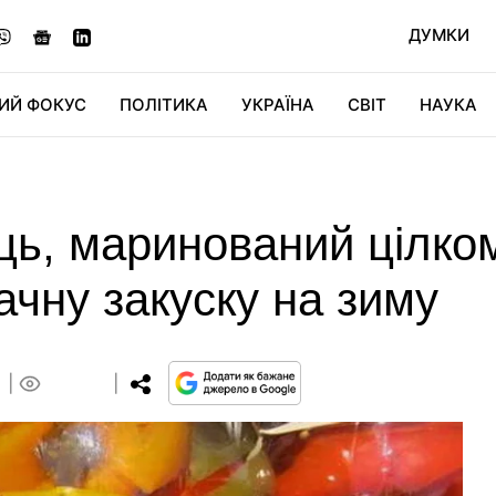
ДУМКИ
ИЙ ФОКУС
ПОЛІТИКА
УКРАЇНА
СВІТ
НАУКА
ДІДЖИТАЛ
АВТО
СВІТФАН
КУ
ь, маринований цілком
ачну закуску на зиму
0