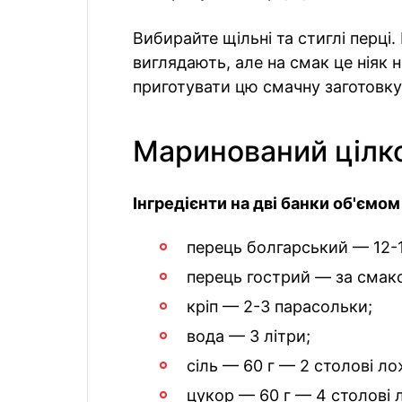
Вибирайте щільні та стиглі перці
виглядають, але на смак це ніяк 
приготувати цю смачну заготовку
Маринований цілк
Інгредієнти на дві банки об'ємом 
перець болгарський — 12-
перець гострий — за смак
кріп — 2-3 парасольки;
вода — 3 літри;
сіль — 60 г — 2 столові л
цукор — 60 г — 4 столові 