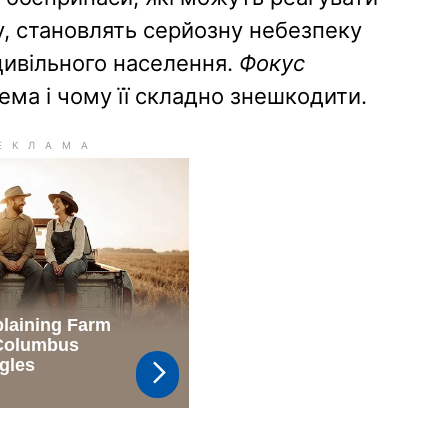
ку, становлять серйозну небезпеку
 цивільного населення.
Фокус
тема і чому її складно знешкодити.