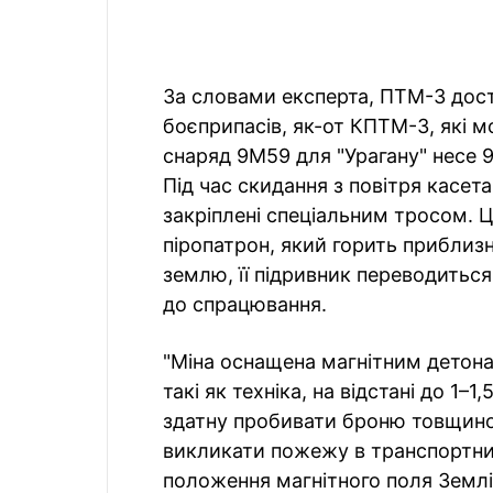
За словами експерта, ПТМ-3 дос
боєприпасів, як-от КПТМ-3, які м
снаряд 9М59 для "Урагану" несе 9
Під час скидання з повітря касет
закріплені спеціальним тросом. 
піропатрон, який горить приблизн
землю, її підривник переводиться
до спрацювання.
"Міна оснащена магнітним детона
такі як техніка, на відстані до 1
здатну пробивати броню товщиною
викликати пожежу в транспортних 
положення магнітного поля Землі