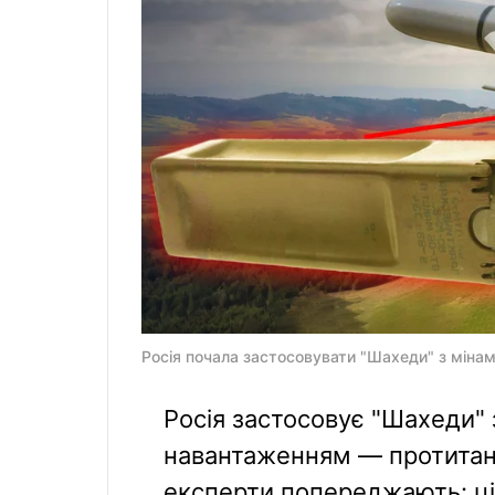
Росія почала застосовувати "Шахеди" з мінам
Росія застосовує "Шахеди"
навантаженням — протитан
експерти попереджають: ці