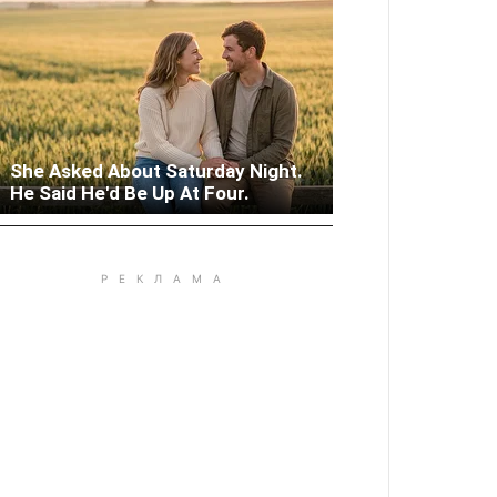
She Asked About Saturday Night.
Woman Lives In Garage - Don't
He Said He'd Be Up At Four.
Judge Until You Peek Inside