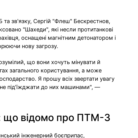
Б та зв'язку, Сергій "Флеш" Бескрестнов,
ксовано "Шахеди", які несли протитанкові
фахівця, оснащені магнітним детонатором і
ворюючи нову загрозу.
зумілий, що вони хочуть мінувати й
гах загального користування, а може
осподарство. Я прошу всіх звертати увагу
 не під'їжджати до них машинами", —
: що відомо про ПТМ-3
нський інженерний боєприпас,