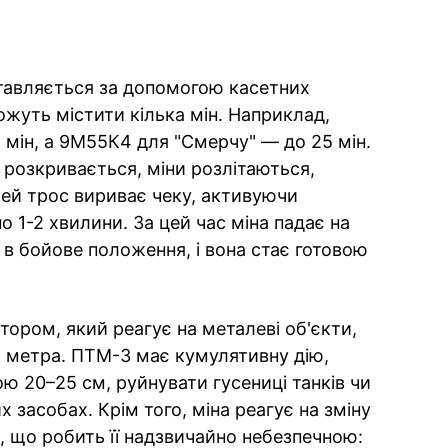
тавляється за допомогою касетних
ожуть містити кілька мін. Наприклад,
 мін, а 9М55К4 для "Смерчу" — до 25 мін.
а розкривається, міни розлітаються,
Цей трос вириває чеку, активуючи
о 1-2 хвилини. За цей час міна падає на
 в бойове положення, і вона стає готовою
тором, який реагує на металеві об'єкти,
–1,5 метра. ПТМ-3 має кумулятивну дію,
 20–25 см, руйнувати гусениці танків чи
засобах. Крім того, міна реагує на зміну
, що робить її надзвичайно небезпечною: