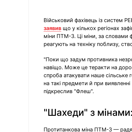
Військовий фахівець із систем РЕ
заявив
що у кількох регіонах зафі
міни ПТМ-3. Ці міни, за словами 
реагують на техніку поблизу, ст
"Поки що задум противника незро
навіщо. Може це теракти на доро
спроба атакувати наше сільське г
на такі предмети й при виявленні
підкреслив "Флеш".
"Шахеди" з мінами
Протитанкова міна ПТМ-3 — радя