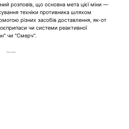
ий розповів, що основна мета цієї міни —
ування техніки противника шляхом
омогою різних засобів доставлення, як-от
 боєприпаси чи системи реактивної
н" чи "Смерч".
РЕКЛАМА