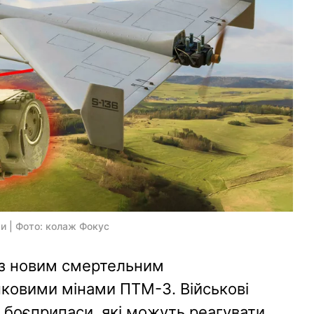
и | Фото: колаж Фокус
 з новим смертельним
ковими мінами ПТМ-3. Військові
 боєприпаси, які можуть реагувати