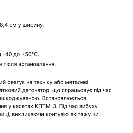
 8,4 см у ширину.
 -40 до +50°C.
ни після встановлення.
ий реагує на техніку або металеві
датковий детонатор, що спрацьовує під час
знешкоджуваною. Встановлюється
ня у касетах КПТМ-3. Під час вибуху
иці, викликаючи контузію екіпажу чи