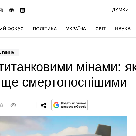
ДУМКИ
ИЙ ФОКУС
ПОЛІТИКА
УКРАЇНА
СВІТ
НАУКА
ДІДЖИТАЛ
АВТО
СВІТФАН
КУ
 ВІЙНА
титанковими мінами: як
и ще смертоноснішими
18
0