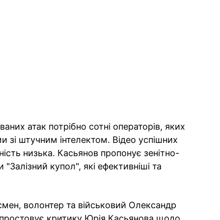
ваних атак потрібно сотні операторів, яких
и зі штучним інтелектом. Відео успішних
ість низька. Касьянов пропонує зенітно-
 "Залізний купол", які ефективніші та
смен, волонтер та військовий Олександр
спростовує критику Юрія Касьянова щодо