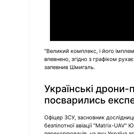
"Великий комплекс, і його імплем
впевнено, згідно з графіком руха
запевнив Шмигаль.
Українські дрони-
посварились експ
Офіцер ЗСУ, засновник дослідни
безпілотної авіації "Matrix-UAV"
перехоплювачів, на яку Україна 