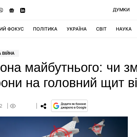
ДУМКИ
ИЙ ФОКУС
ПОЛІТИКА
УКРАЇНА
СВІТ
НАУКА
ДІДЖИТАЛ
АВТО
СВІТФАН
КУ
 ВІЙНА
она майбутнього: чи з
они на головний щит в
22
0