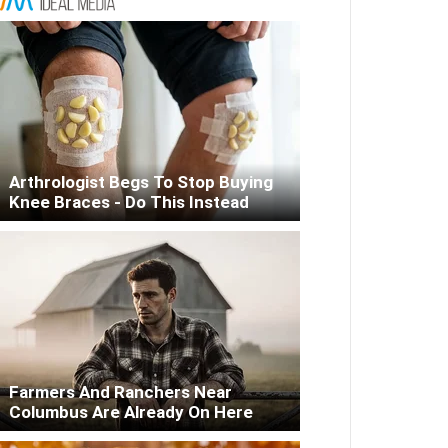
Arthrologist Begs To Stop Buying
Knee Braces - Do This Instead
Farmers And Ranchers Near
Columbus Are Already On Here