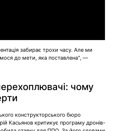
Video
ентація забирає трохи часу. Але ми
ємося до мети, яка поставлена", —
перехоплювачі: чому
ерти
цького конструкторського бюро
 Юрій Касьянов критикує програму дронів-
зробила ставку для ППО. За його словами