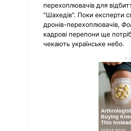
перехоплювачів для відбиття
"Шахедів". Поки експерти 
дронів-перехоплювачів,
Фо
кадрові перепони ще потрібн
чекають українське небо.