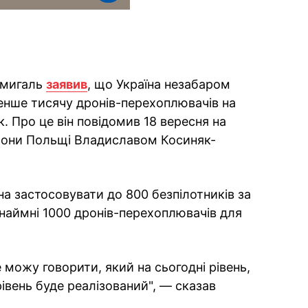
Шмигаль
заявив
, що Україна незабаром
нше тисячу дронів-перехоплювачів на
к. Про це він повідомив 18 вересня на
орони Польщі Владиславом Косиняк-
а застосовувати до 800 безпілотників за
инаймні 1000 дронів-перехоплювачів для
е можу говорити, який на сьогодні рівень,
вень буде реалізований", — сказав