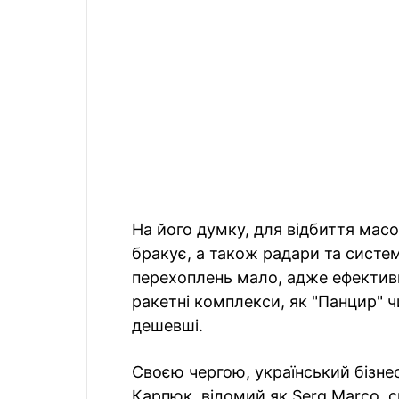
На його думку, для відбиття масо
бракує, а також радари та систем
перехоплень мало, адже ефективн
ракетні комплекси, як "Панцир" чи
дешевші.
Своєю чергою, український бізне
Карпюк, відомий як Serg Marco, 