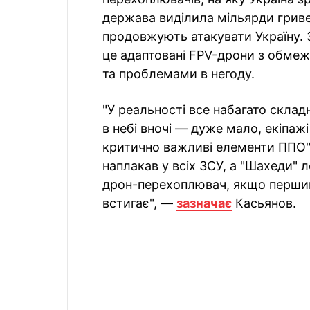
держава виділила мільярди гриве
продовжують атакувати Україну.
це адаптовані FPV-дрони з обме
та проблемами в негоду.
"У реальності все набагато скла
в небі вночі — дуже мало, екіпажі
критично важливі елементи ППО", 
наплакав у всіх ЗСУ, а "Шахеди" 
дрон-перехоплювач, якщо перший 
встигає", —
зазначає
Касьянов.