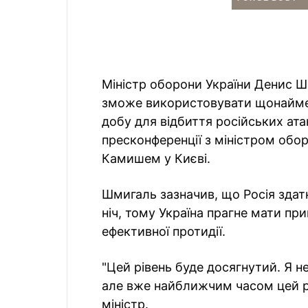
Міністр оборони України Денис 
зможе використовувати щонайме
добу для відбиття російських ата
пресконференції з міністром об
Камишем у Києві.
Шмигаль зазначив, що Росія здатн
ніч, тому Україна прагне мати пр
ефективної протидії.
"Цей рівень буде досягнутий. Я н
але вже найближчим часом цей рі
міністр.