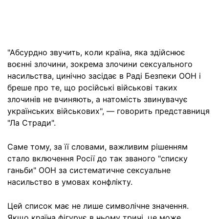
"Абсурдно звучить, коли країна, яка здійснює
воєнні злочини, зокрема злочини сексуального
насильства, цинічно засідає в Раді Безпеки ООН і
бреше про те, що російські військові таких
злочинів не вчиняють, а натомість звинувачує
українських військових", — говорить представниця
"Ла Стради".
Саме тому, за її словами, важливим рішенням
стало включення Росії до так званого "списку
ганьби" ООН за систематичне сексуальне
насильство в умовах конфлікту.
Цей список має не лише символічне значення.
Якщо країна фігурує в ньому тричі, це може