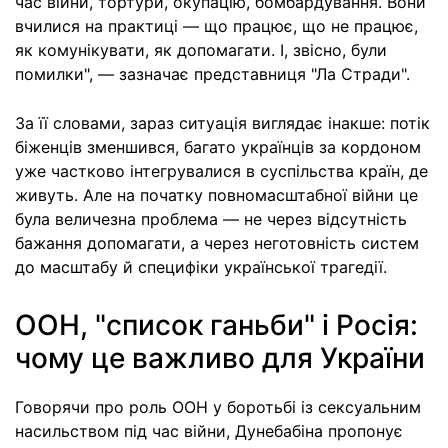
час війни, тортури, окупацію, бомбардування. Вони
вчилися на практиці — що працює, що не працює,
як комунікувати, як допомагати. І, звісно, були
помилки", — зазначає представниця "Ла Стради".
За її словами, зараз ситуація виглядає інакше: потік
біженців зменшився, багато українців за кордоном
уже частково інтегрувалися в суспільства країн, де
живуть. Але на початку повномасштабної війни це
була величезна проблема — не через відсутність
бажання допомагати, а через неготовність систем
до масштабу й специфіки української трагедії.
ООН, "список ганьби" і Росія:
чому це важливо для України
Говорячи про роль ООН у боротьбі із сексуальним
насильством під час війни, Дунебабіна пропонує