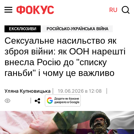
RU
ЕКСКЛЮЗИВИ
РОСІЙСЬКО-УКРАЇНСЬКА ВІЙНА
Сексуальне насильство як
зброя війни: як ООН нарешті
внесла Росію до "списку
ганьби" і чому це важливо
Уляна Купновицька
19.06.2026 в 12:08
0