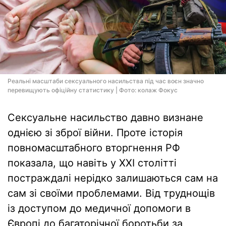
Реальні масштаби сексуального насильства під час воєн значно
перевищують офіційну статистику | Фото: колаж Фокус
Сексуальне насильство давно визнане
однією зі зброї війни. Проте історія
повномасштабного вторгнення РФ
показала, що навіть у XXI столітті
постраждалі нерідко залишаються сам на
сам зі своїми проблемами. Від труднощів
із доступом до медичної допомоги в
Європі до багаторічної боротьби за