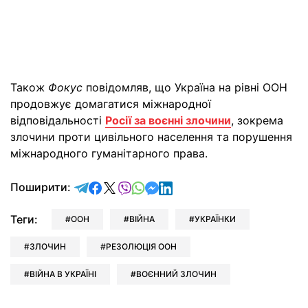
Також
Фокус
повідомляв, що Україна на рівні ООН
продовжує домагатися міжнародної
відповідальності
Росії за воєнні злочини
, зокрема
злочини проти цивільного населення та порушення
міжнародного гуманітарного права.
відправити у Telegram
поділитись у Facebook
поділитись у X
відправити у Viber
відправити у Whatsapp
відправити у Messenger
відправити у LinkedIn
Поширити:
Теги:
ООН
ВІЙНА
УКРАЇНКИ
ЗЛОЧИН
РЕЗОЛЮЦІЯ ООН
ВІЙНА В УКРАЇНІ
ВОЄННИЙ ЗЛОЧИН