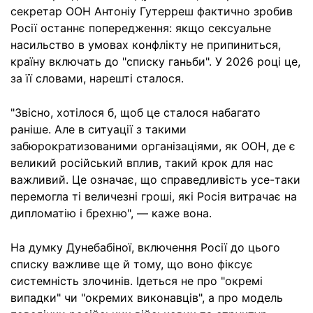
секретар ООН Антоніу Гутерреш фактично зробив
Росії останнє попередження: якщо сексуальне
насильство в умовах конфлікту не припиниться,
країну включать до "списку ганьби". У 2026 році це,
за її словами, нарешті сталося.
"Звісно, хотілося б, щоб це сталося набагато
раніше. Але в ситуації з такими
забюрократизованими організаціями, як ООН, де є
великий російський вплив, такий крок для нас
важливий. Це означає, що справедливість усе-таки
перемогла ті величезні гроші, які Росія витрачає на
дипломатію і брехню", — каже вона.
На думку Дунебабіної, включення Росії до цього
списку важливе ще й тому, що воно фіксує
системність злочинів. Ідеться не про "окремі
випадки" чи "окремих виконавців", а про модель