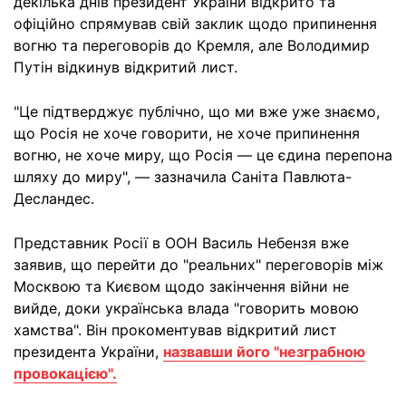
декілька днів президент України відкрито та
офіційно спрямував свій заклик щодо припинення
вогню та переговорів до Кремля, але Володимир
Путін відкинув відкритий лист.
"Це підтверджує публічно, що ми вже уже знаємо,
що Росія не хоче говорити, не хоче припинення
вогню, не хоче миру, що Росія — це єдина перепона
шляху до миру", — зазначила Саніта Павлюта-
Десландес.
Представник Росії в ООН Василь Небензя вже
заявив, що перейти до "реальних" переговорів між
Москвою та Києвом щодо закінчення війни не
вийде, доки українська влада "говорить мовою
хамства". Він прокоментував відкритий лист
президента України,
назвавши його "незграбною
провокацією".