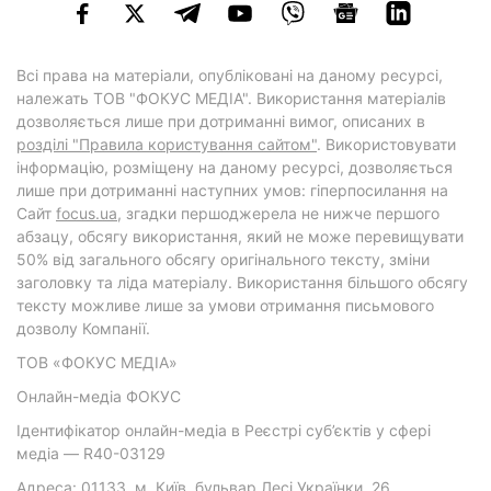
Всі права на матеріали, опубліковані на даному ресурсі,
належать ТОВ "ФОКУС МЕДІА". Використання матеріалів
дозволяється лише при дотриманні вимог, описаних в
розділі "Правила користування сайтом"
. Використовувати
інформацію, розміщену на даному ресурсі, дозволяється
лише при дотриманні наступних умов: гіперпосилання на
Cайт
focus.ua
, згадки першоджерела не нижче першого
абзацу, обсягу використання, який не може перевищувати
50% від загального обсягу оригінального тексту, зміни
заголовку та ліда матеріалу. Використання більшого обсягу
тексту можливе лише за умови отримання письмового
дозволу Компанії.
ТОВ «ФОКУС МЕДІА»
Онлайн-медіа ФОКУС
Ідентифікатор онлайн-медіа в Реєстрі суб’єктів у сфері
медіа — R40-03129
Адреса: 01133, м. Київ, бульвар Лесі Українки, 26