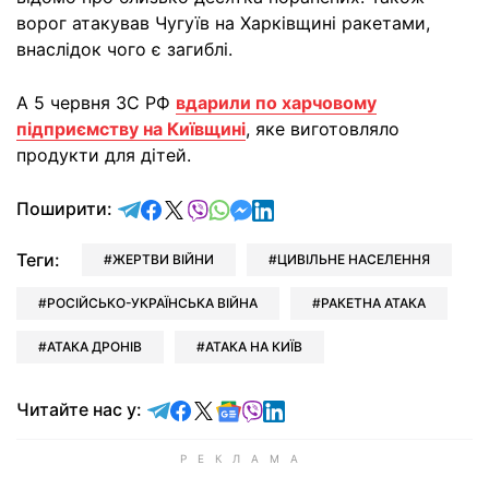
ворог атакував Чугуїв на Харківщині ракетами,
внаслідок чого є загиблі.
А 5 червня ЗС РФ
вдарили по харчовому
підприємству на Київщині
, яке виготовляло
продукти для дітей.
відправити у Telegram
поділитись у Facebook
поділитись у X
відправити у Viber
відправити у Whatsapp
відправити у Messenger
відправити у LinkedIn
Поширити:
Теги:
ЖЕРТВИ ВІЙНИ
ЦИВІЛЬНЕ НАСЕЛЕННЯ
РОСІЙСЬКО-УКРАЇНСЬКА ВІЙНА
РАКЕТНА АТАКА
АТАКА ДРОНІВ
АТАКА НА КИЇВ
Читайте у Telegram
Читайте у Facebook
Читайте у X
Читайте у Google news
Читайте у Viber
Читайте у LinkedIn
Читайте нас у: