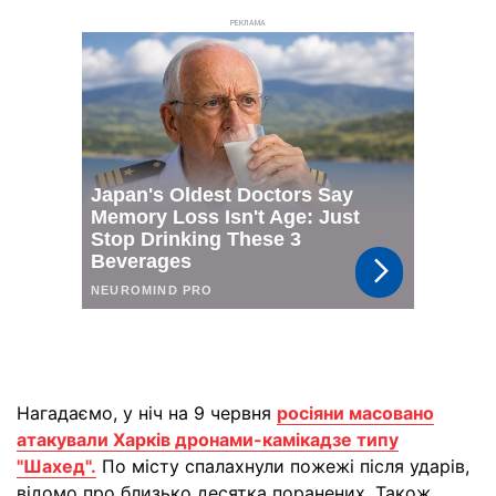
РЕКЛАМА
Нагадаємо, у ніч на 9 червня
росіяни масовано
атакували Харків дронами-камікадзе типу
"Шахед".
По місту спалахнули пожежі після ударів,
відомо про близько десятка поранених. Також