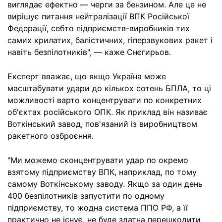
виглядає ефектно — черги за бензином. Але це не
вирішує питання нейтралізації ВПК Російської
Федерації, себто підприємств-виробників тих
самих крилатих, балістичних, гіперзвукових ракет і
навіть безпілотників", — каже Снєгирьов.
Експерт вважає, що якщо Україна може
масштабувати удари до кількох сотень БПЛА, то ці
можливості варто концентрувати по конкретних
об'єктах російського ОПК. Як приклад він називає
Воткінський завод, пов'язаний із виробництвом
ракетного озброєння.
"Ми можемо сконцентрувати удар по окремо
взятому підприємству ВПК, наприклад, по тому
самому Воткінському заводу. Якщо за один день
400 безпілотників запустити по одному
підприємству, то жодна система ППО РФ, а її
практично не існує, не буде здатна перешкодити