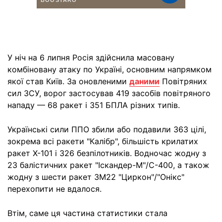
У ніч на 6 липня Росія здійснила масовану
комбіновану атаку по Україні, основним напрямком
якої став Київ. За оновленими
даними
Повітряних
сил ЗСУ, ворог застосував 419 засобів повітряного
нападу — 68 ракет і 351 БПЛА різних типів.
Українські сили ППО збили або подавили 363 цілі,
зокрема всі ракети "Калібр", більшість крилатих
ракет Х-101 і 326 безпілотників. Водночас жодну з
23 балістичних ракет "Іскандер-М"/С-400, а також
жодну з шести ракет 3М22 "Циркон"/"Онікс"
перехопити не вдалося.
Втім, саме ця частина статистики стала