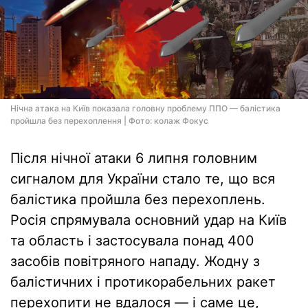
Нічна атака на Київ показала головну проблему ППО — балістика
пройшла без перехоплення | Фото: колаж Фокус
Після нічної атаки 6 липня головним
сигналом для України стало те, що вся
балістика пройшла без перехоплень.
Росія спрямувала основний удар на Київ
та область і застосувала понад 400
засобів повітряного нападу. Жодну з
балістичних і протикорабельних ракет
перехопити не вдалося — і саме це,