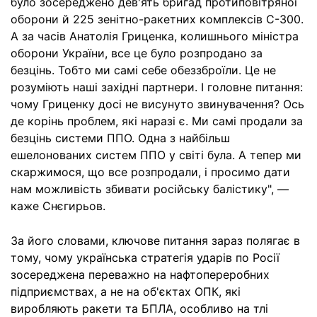
було зосереджено дев'ять бригад протиповітряної
оборони й 225 зенітно-ракетних комплексів С-300.
А за часів Анатолія Гриценка, колишнього міністра
оборони України, все це було розпродано за
безцінь. Тобто ми самі себе обеззброїли. Це не
розуміють наші західні партнери. І головне питання:
чому Гриценку досі не висунуто звинувачення? Ось
де корінь проблем, які наразі є. Ми самі продали за
безцінь системи ППО. Одна з найбільш
ешелонованих систем ППО у світі була. А тепер ми
скаржимося, що все розпродали, і просимо дати
нам можливість збивати російську балістику", —
каже Снєгирьов.
За його словами, ключове питання зараз полягає в
тому, чому українська стратегія ударів по Росії
зосереджена переважно на нафтопереробних
підприємствах, а не на об'єктах ОПК, які
виробляють ракети та БПЛА, особливо на тлі