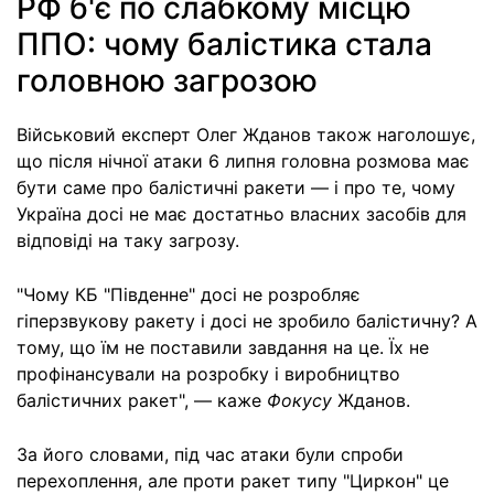
РФ б'є по слабкому місцю
ППО: чому балістика стала
головною загрозою
Військовий експерт Олег Жданов також наголошує,
що після нічної атаки 6 липня головна розмова має
бути саме про балістичні ракети — і про те, чому
Україна досі не має достатньо власних засобів для
відповіді на таку загрозу.
"Чому КБ "Південне" досі не розробляє
гіперзвукову ракету і досі не зробило балістичну? А
тому, що їм не поставили завдання на це. Їх не
профінансували на розробку і виробництво
балістичних ракет", — каже
Фокусу
Жданов.
За його словами, під час атаки були спроби
перехоплення, але проти ракет типу "Циркон" це