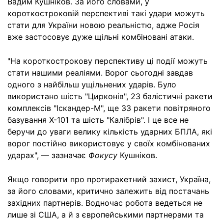
Вадим Кушніков. За його словами, у
короткостроковій перспективі такі удари можуть
стати для України новою реальністю, адже Росія
вже застосовує дуже щільні комбіновані атаки.
"На короткострокову перспективу ці події можуть
стати нашими реаліями. Ворог сьогодні завдав
одного з найбільш ущільнених ударів. Було
використано шість "Цирконів", 23 балістичні ракети
комплексів "Іскандер-М", ще 33 ракети повітряного
базування Х-101 та шість "Калібрів". І це все не
беручи до уваги велику кількість ударних БПЛА, які
ворог постійно використовує у своїх комбінованих
ударах", — зазначає
Фокусу
Кушніков.
Якщо говорити про протиракетний захист, Україна,
за його словами, критично залежить від постачань
західних партнерів. Водночас робота ведеться не
лише зі США, а й з європейськими партнерами та